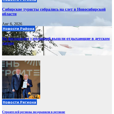
Сибирские туристы собрались на слет в Новосибирской
области
Авг 6, 2026
Новости Района
На физзарядку с полицией вышли отдыхающие в детском
лагере
Авг 6, 2026
Новости Региона
Строителей региона поздравили в регионе