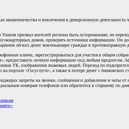
ках мошенничества и вовлечения в диверсионную деятельность 
 Уланов призвал жителей региона быть осторожными, не перех
огоквартирных домов, проверять источники информации. Он доб
щанием лёгких денег вовлекающие граждан в противоправную д
офонные ключи, зарегистрироваться для участия в общем собра
ги», предоставить личную информацию под любым предлогом. А
удников УК, изображения знакомых людей. Переход по подозрит
 на портале «Госуслуги», а также к потере денег с банковских сч
нджерах запреты на звонки, сообщения и добавление в чаты от 
циальным номерам телефонов или обратитесь к старшему по дому
ирякам
амяти»