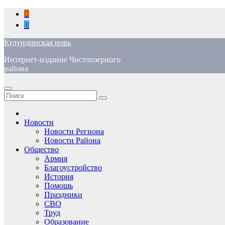
Перейти
к
содержимому
Кулундинская новь
Интернет-издание Чистоозерного
района
Новости
Новости Региона
Новости Района
Общество
Армия
Благоустройство
История
Помощь
Праздники
СВО
Труд
Образование