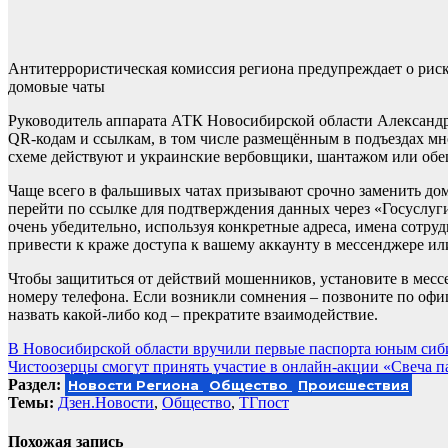
Антитеррористическая комиссия региона предупреждает о рис
домовые чаты
Руководитель аппарата АТК Новосибирской области Александр
QR-кодам и ссылкам, в том числе размещённым в подъездах мн
схеме действуют и украинские вербовщики, шантажом или обе
Чаще всего в фальшивых чатах призывают срочно заменить дом
перейти по ссылке для подтверждения данных через «Госуслу
очень убедительно, используя конкретные адреса, имена сотр
привести к краже доступа к вашему аккаунту в мессенджере или
Чтобы защититься от действий мошенников, установите в мессе
номеру телефона. Если возникли сомнения – позвоните по офи
назвать какой-либо код – прекратите взаимодействие.
Навигация
В Новосибирской области вручили первые паспорта юным сиб
Чистоозерцы смогут принять участие в онлайн-акции «Свеча п
по
Раздел:
Новости Региона
Общество
Происшествия
записям
Темы:
Дзен.Новости
,
Общество
,
ТГпост
Похожая запись