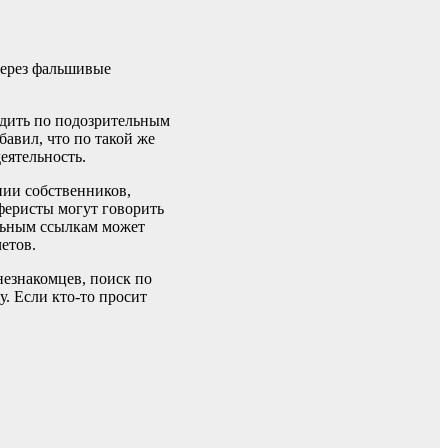
через фальшивые
одить по подозрительным
авил, что по такой же
еятельность.
нии собственников,
феристы могут говорить
ельным ссылкам может
етов.
незнакомцев, поиск по
. Если кто-то просит