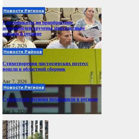
Новости Региона
Сертификаты на приобретение
автомобилей вручены многодетным
семьям в регионе
Авг 7, 2026
Новости Района
Стихотворения чистоозерских поэтесс
вошли в областной сборник
Авг 7, 2026
Новости Региона
Строителей региона поздравили в регионе
Авг 6, 2026