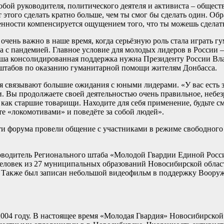
собой руководителя, политического деятеля и активиста – общест
 этого сделать кратно больше, чем ты смог бы сделать один. Обр
венности компенсируется ощущением того, что ты можешь сделат
очень важно в наше время, когда серьёзную роль стала играть г
а с пандемией. Главное условие для молодых лидеров в России 
 наша консолидированная поддержка нужна Президенту России Вл
 штабов по оказанию гуманитарной помощи жителям Донбасса.
я связывают большие ожидания с юными лидерами. «У вас есть з
и. Вы продолжаете своей деятельностью очень правильное, небе
как старшие товарищи. Находите для себя применение, будьте с
ете «локомотивами» и поведёте за собой людей».
и форума провели общение с участниками в режиме свободного 
ководитель Регионального штаба «Молодой Гвардии Единой Росс
 человек из 27 муниципальных образований Новосибирской облас
. Также был записан небольшой видеофильм в поддержку Воору
04 году. В настоящее время «Молодая Гвардия» Новосибирской 