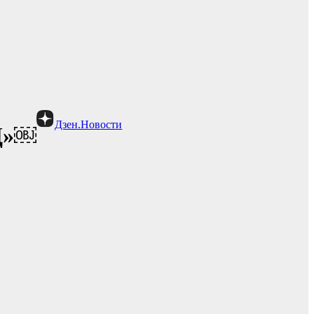
Дзен.Новости
4Д»￼