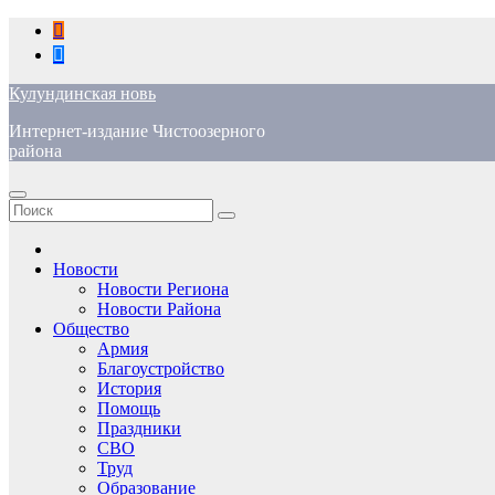
Перейти
к
содержимому
Кулундинская новь
Интернет-издание Чистоозерного
района
Новости
Новости Региона
Новости Района
Общество
Армия
Благоустройство
История
Помощь
Праздники
СВО
Труд
Образование