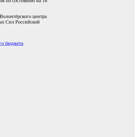
ов по состоянию на 16
 Волонтёрского центра
ных Сил Российской
ого бюджета