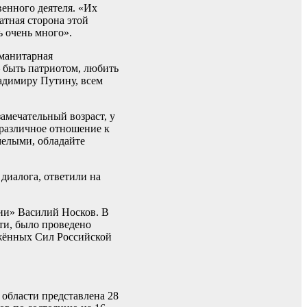
венного деятеля. «Их
атная сторона этой
ь очень много».
уманитарная
– быть патриотом, любить
адимиру Путину, всем
амечательный возраст, у
зразличное отношение к
мелыми, обладайте
диалога, ответили на
ии» Василий Носков. В
ти, было проведено
жённых Сил Российской
области представлена 28