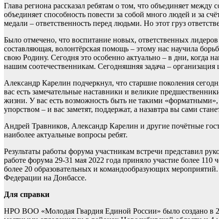
Глава региона рассказал ребятам о том, что объединяет между 
объединяет способность повести за собой много людей и за счёт
медали – ответственность перед людьми. Но этот груз ответст
Было отмечено, что воспитание новых, ответственных лидеров 
составляющая, волонтёрская помощь – этому нас научила борьб
свою Родину. Сегодня это особенно актуально – в дни, когда
нашим соотечественникам. Сегодняшняя задача – организация
Александр Карелин подчеркнул, что старшие поколения сегодн
вас есть замечательные наставники и великие предшественник
жизни. У вас есть возможность быть не такими «форматными», 
упорством – и вас заметят, поддержат, а назавтра вы сами стан
Андрей Травников, Александр Карелин и другие почётные гост
наиболее актуальные вопросы ребят.
Результаты работы форума участникам встречи представил ру
работе форума 29-31 мая 2022 года приняло участие более 110
более 20 образовательных и командообразующих мероприятий
Федерации на Донбассе.
Для справки
НРО ВОО «Молодая Гвардия Единой России» было создано в 20