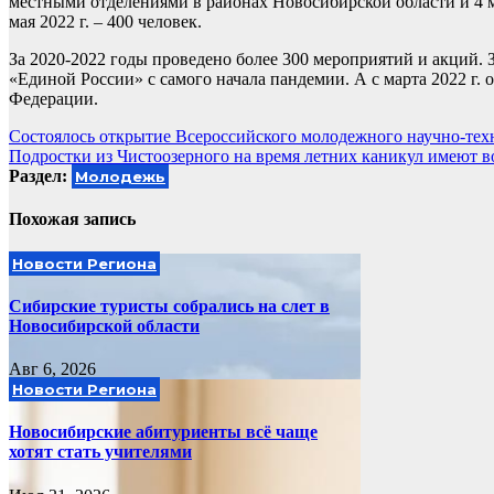
местными отделениями в районах Новосибирской области и 4 м
мая 2022 г. – 400 человек.
За 2020-2022 годы проведено более 300 мероприятий и акций.
«Единой России» с самого начала пандемии. А с марта 2022 г
Федерации.
Навигация
Состоялось открытие Всероссийского молодежного научно-те
Подростки из Чистоозерного на время летних каникул имеют 
по
Раздел:
Молодежь
записям
Похожая запись
Новости Региона
Сибирские туристы собрались на слет в
Новосибирской области
Авг 6, 2026
Новости Региона
Новосибирские абитуриенты всё чаще
хотят стать учителями