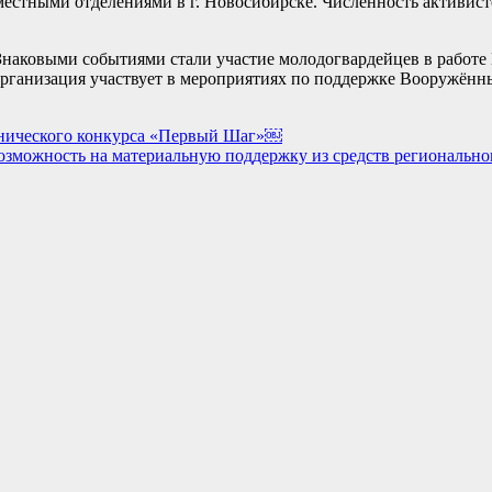
естными отделениями в г. Новосибирске. Численность активист
 Знаковыми событиями стали участие молодогвардейцев в работе
. организация участвует в мероприятиях по поддержке Вооружён
хнического конкурса «Первый Шаг»￼
возможность на материальную поддержку из средств региональн