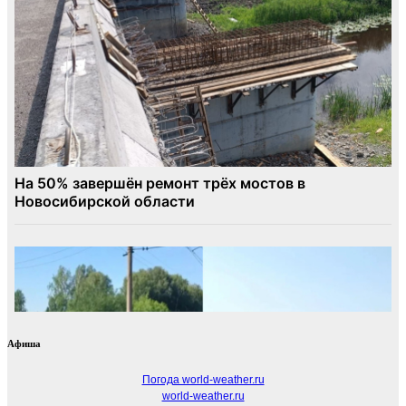
Афиша
Погода world-weather.ru
world-weather.ru