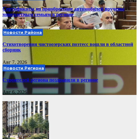
Сертификаты на приобретение автомобилей вручены
многодетным семьям в регионе
Авг 7, 2026
Новости Района
Стихотворения чистоозерских поэтесс вошли в областной
сборник
Авг 7, 2026
Новости Региона
Строителей региона поздравили в регионе
Авг 6, 2026