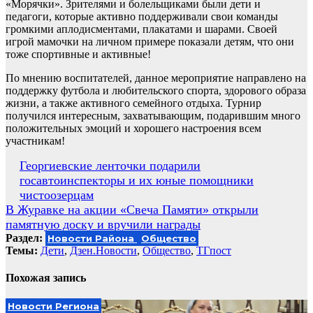
«Морячки». Зрителями и болельщиками были дети и
педагоги, которые активно поддерживали свои команды
громкими аплодисментами, плакатами и шарами. Своей
игрой мамочки на личном примере показали детям, что они
тоже спортивные и активные!
По мнению воспитателей, данное мероприятие направлено на
поддержку футбола и любительского спорта, здорового образа
жизни, а также активного семейного отдыха. Турнир
получился интересным, захватывающим, подарившим много
положительных эмоций и хорошего настроения всем
участникам!
Навигация
Георгиевские ленточки подарили
госавтоинспекторы и их юные помощники
по
чистоозерцам
записям
В Журавке на акции «Свеча Памяти» открыли
памятную доску и вручили награды
Раздел:
Новости Района
Общество
Темы:
Дети
,
Дзен.Новости
,
Общество
,
ТГпост
Похожая запись
Новости Региона