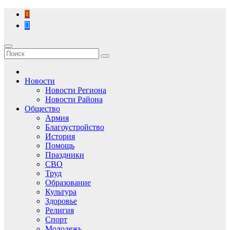
Перейти
к
содержимому
Новости
Новости Региона
Новости Района
Общество
Армия
Благоустройство
История
Помощь
Праздники
СВО
Труд
Образование
Культура
Здоровье
Религия
Спорт
Молодежь