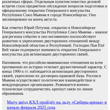
различных сферах. Отдельным пунктом повестки деловой
встречи стало предметное обсуждение вопросов подготовки к
официальному открытию Генерального консульства
Республики Союз Мьянма в городе Новосибирске. Оно
запланировано на конец августа.
Как отметил Юрий Петухов, открытие в Новосибирске
Генерального консульства Республики Союз Мьянма – важное
для региона событие и оно несомненно поспособствует
развитию и укреплению двусторонних отношений между
Новосибирской областью и Республикой. Господин Пья Пхё
Вей также подчеркнул значимость открытия Генерального
консульства для активизации двусторонних связей.
Напомним, что российско-мьянманские отношения на всем
протяжении их истории отличает дружественный характер. С
конца 1990-х гг. наблюдается активизация двусторонних
связей, укрепление их договорно-правовой базы. Россия и
Мьянма осуществляют политическое взаимодействие в
международных организациях. Развивается военно-
техническое сотрудничество, крепнут связи по линии
образования.
Навигация
Матч звёзд КХЛ пройдёт на льду «Сибирь-арены» в
начале февраля 2025 года
по