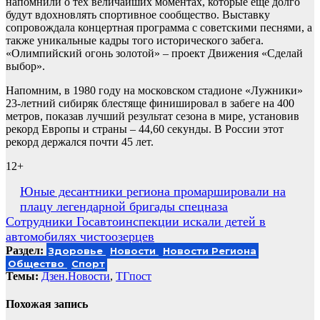
напомнили о тех величайших моментах, которые еще долго
будут вдохновлять спортивное сообщество. Выставку
сопровождала концертная программа с советскими песнями, а
также уникальные кадры того исторического забега.
«Олимпийский огонь золотой» – проект Движения «Сделай
выбор».
Напомним, в 1980 году на московском стадионе «Лужники»
23-летний сибиряк блестяще финишировал в забеге на 400
метров, показав лучший результат сезона в мире, установив
рекорд Европы и страны – 44,60 секунды. В России этот
рекорд держался почти 45 лет.
12+
Навигация
Юные десантники региона промаршировали на
плацу легендарной бригады спецназа
по
Сотрудники Госавтоинспекции искали детей в
записям
автомобилях чистоозерцев
Раздел:
Здоровье
Новости
Новости Региона
Общество
Спорт
Темы:
Дзен.Новости
,
ТГпост
Похожая запись