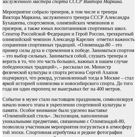
заслуженного мастера спорта СССР Виктора Маркина.
Мероприятие собрало тренеров, в том числе и тренера
Виктора Маркина, заслуженного тренера СССР Александра
Бухашеева, спортсменов, олимпийских чемпионов и
призеров, а также юных воспитанников спортивных школ.
Сенатор Российской Федерации и Герой России, трехкратный
олимпийский чемпион Александр Карелин отметил важность
сохранения спортивных традиций. «Олимпиада-80 – это
пример силы духа и стремления к победе. Заниматься спортом
– это выбор сильных. Заниматься собой, слушать тренера и
верить в то, что это часть больших, важных в нашем случае
победоносных традиций», – рассказал он. Министр
физической культуры и спорта региона Сергей Ахапов
подчеркнул, что рекорд, установленный тогда в Москве – стал
яркой историей олимпизма и новосибирского спорта. До того
года ни один европеец не выигрывал бег на 400 метров.
Событие в музее стало настоящим праздником, символизируя
начало нового этапа в укреплении спортивной культуры и
памяти. Особое внимание было уделено выставке
«Олимпийский стиль». Экспозиция, наполненная
уникальными предметами, связанными с Олимпиадой-80,
позволила участникам мероприятия погрузиться в атмосферу
той эпохи. Спортивная атрибутика и редкие фотографии