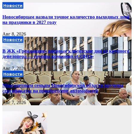
Новости
Новосибирцам назвали точное количество выходных дней
на праздники в 2027 году
Авг 8, 2026
Новости
В ЖК «Гренландия» впервые клиентские дни от крупного
девелопера — группы компаний «СОЮЗ»
Авг 7, 2026
Новости
Многодетным семьям Новосибирской области вручены
сертификаты на приобретение автомобилей
Авг 7, 2026