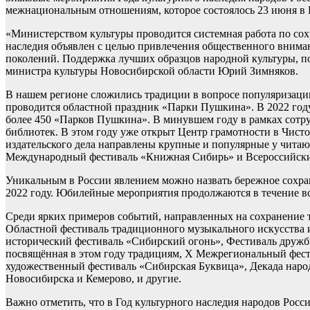
межнациональным отношениям, которое состоялось 23 июня в 
«Министерством культуры проводится системная работа по со
наследия объявлен с целью привлечения общественного внимани
поколений. Поддержка лучших образцов народной культуры, под
министра культуры Новосибирской области Юрий Зимняков.
В нашем регионе сложились традиции в вопросе популяризации
проводится областной праздник «Парки Пушкина». В 2022 году 
более 450 «Парков Пушкина». В минувшем году в рамках сотру
библиотек. В этом году уже открыт Центр грамотности в Чисто
издательского дела направлены крупные и популярные у чита
Международный фестиваль «Книжная Сибирь» и Всероссийский
Уникальным в России явлением можно назвать бережное сохран
2022 году. Юбилейные мероприятия продолжаются в течение вс
Среди ярких примеров событий, направленных на сохранение т
Областной фестиваль традиционного музыкального искусства 
исторический фестиваль «Сибирский огонь», Фестиваль дружб
посвящённая в этом году традициям, X Межрегиональный фест
художественный фестиваль «Сибирская Буквица», Декада наро
Новосибирска и Кемерово, и другие.
Важно отметить, что в Год культурного наследия народов Росс