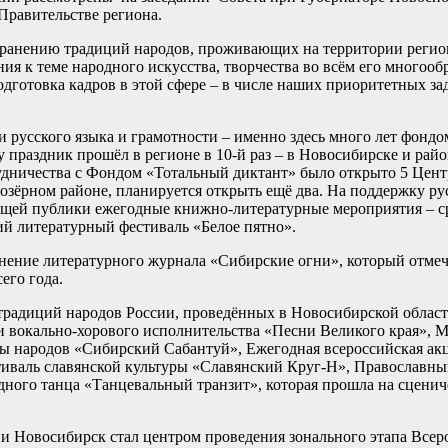
Правительстве региона.
хранению традиций народов, проживающих на территории регион
я к теме народного искусства, творчества во всём его многообр
готовка кадров в этой сфере – в числе наших приоритетных зада
 русского языка и грамотности – именно здесь много лет фондо
праздник прошёл в регионе в 10-й раз – в Новосибирске и райо
дничества с Фондом «Тотальный диктант» было открыто 5 Центр
озёрном районе, планируется открыть ещё два. На поддержку ру
ющей публики ежегодные книжно-литературные мероприятия – с
 литературный фестиваль «Белое пятно».
ение литературного журнала «Сибирские огни», который отмеча
его года.
радиций народов России, проведённых в Новосибирской области
и вокально-хорового исполнительства «Песни Великого края»,
ы народов «Сибирский Сабантуй», Ежегодная всероссийская ак
иваль славянской культуры «Славянский Круг-Н», Православны
дного танца «Танцевальный транзит», которая прошла на сцени
ии Новосибирск стал центром проведения зонального этапа Всер