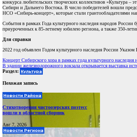
конкурса любительских творческих коллективов «Культура – эт
Сибири и Дальнего Востока. В число победителей вошли пред
НСО «Сибирь-концерт», которые стали грантообладателями нац
События в рамках Года культурного наследия народов России б
приуроченных к 85-летнему юбилею региона, а также 350-летию
Для справки
2022 год объявлен Годом культурного наследия России Указом
Навигация
Концерт Сибирского хора в рамках года культурного наследия 
В здании железнодорожного вокзала открывается выставка ис
по
Раздел:
Культура
записям
Похожая запись
Новости Района
Стихотворения чистоозерских поэтесс
вошли в областной сборник
Авг 7, 2026
Новости Региона