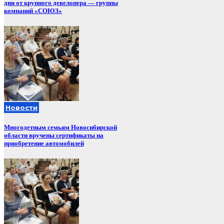
дни от крупного девелопера — группы
компаний «СОЮЗ»
Новости
Многодетным семьям Новосибирской
области вручены сертификаты на
приобретение автомобилей