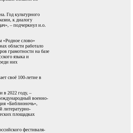
а. Год культурного
азии, к диалогу
ч», – подчеркнул и.о.
м «Родное слово»
нах области работало
ов грамотности на базе
сского языка и
реди них
ет своё 100-летие в
 в 2022 году, –
 Международный военно-
ция «Библионочь»,
й литературно-
ческих площадках
оссийского фестиваля-