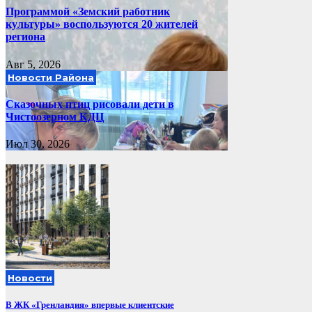
Программой «Земский работник
культуры» воспользуются 20 жителей
региона
Авг 5, 2026
Новости Района
Сказочных птиц рисовали дети в
Чистоозерном КДЦ
Июл 30, 2026
Новости
В ЖК «Гренландия» впервые клиентские