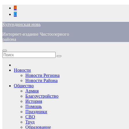
Перейти
к
содержимому
Кулундинская новь
Интернет-издание Чистоозерного
района
Новости
Новости Региона
Новости Района
Общество
Армия
Благоустройство
История
Помощь
Праздники
СВО
Труд
Образование