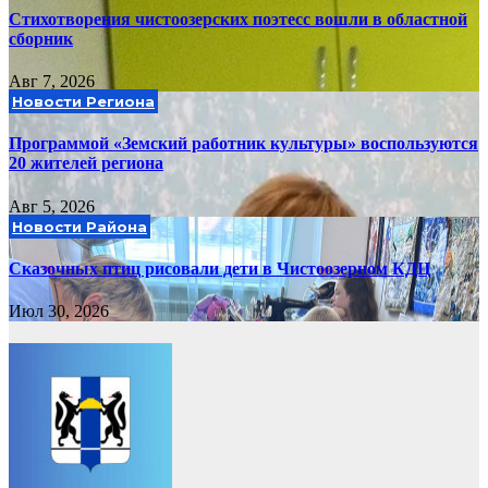
Стихотворения чистоозерских поэтесс вошли в областной
сборник
Авг 7, 2026
Новости Региона
Программой «Земский работник культуры» воспользуются
20 жителей региона
Авг 5, 2026
Новости Района
Сказочных птиц рисовали дети в Чистоозерном КДЦ
Июл 30, 2026