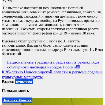
На выставке посетители познакомятся с историей
возникновения необычных ремесел: пряничный, ложкарный,
скорняжный, сапожный и многими другими. Также можно
узнать о том, откуда же вообще на Руси появилась пряжа и о
том, какими промыслами занималась женская часть
населения. Раскрыть секреты сложной кропотливой работы
мастеров помогут фотографии конца 19 – начала 20 века.
Выставка будет доступна с 1 июля по 31 августа
включительно. Выставка будет расположена в здании
железнодорожного вокзала по адресу: Вокзальная ул., 11. Вход
бесплатный.
Навигация
Национальные традиции представят в рамках Года
культурного наследия народов России￼
по
К 85-летию Новосибирской области в регионе созданы
записям
культурные маршруты
Раздел:
Культура
Похожая запись
Новости Района