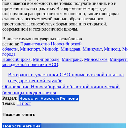
повышается возможность не только получать знания, но и
применять их на практике. В современном мире, где
информация распространяется мгновенно, такие площадки
становятся неотъемлемой частью образовательного
пространства, способствуя формированию открытой,
современной и технологичной школы.
В числе самых популярных госпабликов
региона:
Правительство Новосибирской
области
,
Минспорт
,
Минобр
,
Минздрав
,
Минкульт
,
Минсоц
,
Ми
города
Новосибирска
,
Минприроды
,
Минтранс
,
Минсельхоз
,
Минрегп
молодёжной политики НСО
.
Навигация
Ветераны и участники СВО применят свой опыт на
государственной службе
по
Обновление Новосибирской областной клинической
записям
больницы продолжается
Раздел:
Новости
Новости Региона
Темы:
ТГпост
Похожая запись
Новости Региона