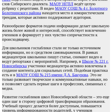
слов Сибирского диалекта.
МАОУ НГПЛ
ведёт целую
рубрику с рецептами. В видео
МАОУ СОШ № 4 г. Болотного
Болотнинского района
находится место и юмористическим
трендам, которые активно поддерживает аудитория.
Разнообразие форматов подачи информации делает школьную
жизнь более живой и интересной, способствует вовлечению
учеников и формирует у них чувство сопричастности к
происходящему.
Для школьников госпаблики стали не только источником
информации, но и средством самовыражения. В рамках
медиацентров школьники пишут статьи, снимают видео и
ведут репортажи с мероприятий. Например, в
Школе № 221 г.
Новосибирска
участники медиацентра активно вовлечены в
создание контента для социальных сетей. Подобная практика
есть и в
МАОУ СОШ № 215 имени Д.А. Бакурова
. Это не
только развивает творческие и коммуникативные навыки, но
и позволяет сделать первые шаги в профессиях, связанных с
медиа.
Развитие госпабликов школ Новосибирской области – это еще
один шаг в сторону цифровой трансформации образования.
Учебный процесс делается более доступным, повышается
уровень информированности родителей, у учеников