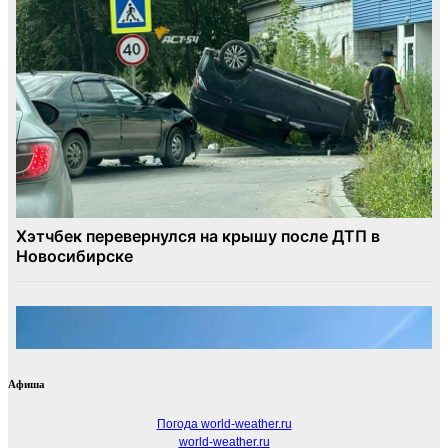
Афиша
Погода world-weather.ru
world-weather.ru