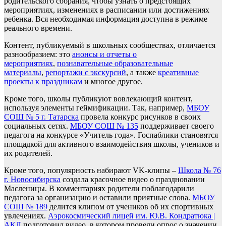
родительского собрания, чтобы узнать о предстоящих
мероприятиях, изменениях в расписании или достижениях
ребенка. Вся необходимая информация доступна в режиме
реального времени.
Контент, публикуемый в школьных сообществах, отличается
разнообразием: это
анонсы и отчеты о
мероприятиях
,
познавательные образовательные
материалы
,
репортажи с экскурсий
, а также
креативные
проекты к праздникам
и многое другое.
Кроме того, школы публикуют вовлекающий контент,
используя элементы геймификации. Так, например,
МБОУ
СОШ № 5 г. Татарска
провела конкурс рисунков в своих
социальных сетях.
МБОУ СОШ № 135
поддерживает своего
педагога на конкурсе «Учитель года». Госпаблики становятся
площадкой для активного взаимодействия школы, учеников и
их родителей.
Кроме того, популярность набирают VK-клипы –
Школа № 76
г. Новосибирска
создала красочное видео о праздновании
Масленицы. В комментариях родители поблагодарили
педагога за организацию и оставили приятные слова.
МБОУ
СОШ № 189
делится клипом от учеников об их спортивных
увлечениях.
Аэрокосмический лицей им. Ю.В. Кондратюка |
АКЛ
подготовил видео, в котором провели опрос о значении