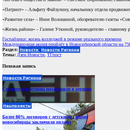
«Патриот» – Альфату Файзулину, начальнику отдела продвиж
«Развитие села» – Инне Волошиной, обозревателю газеты «Сов
«Жизнь района» – Галине Уткиной, руководителю – главному 
Навигация
Госпаблики: жизнь колледжей в режиме реального времени
Международная акция пройдёт в Новосибирской области на 75
по
Раздел:
Новости
Новости Региона
записям
Темы:
Дзен.Новости
,
ТГпост
Похожая запись
Новости Региона
Строителей региона поздравили в регионе
Авг 6, 2026
Нацпроекты
Более 80% договоров с детскими садами
новосибирцы заключили онлайн