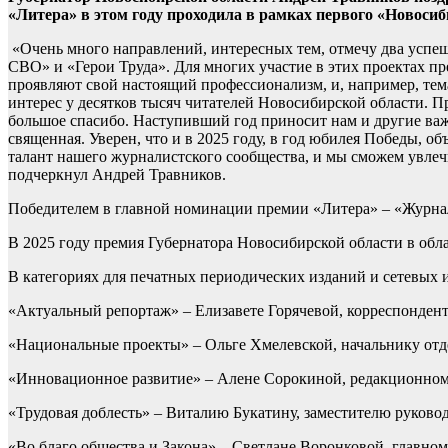
«Литера» в этом году проходила в рамках первого «Новоси
«Очень много направлений, интересных тем, отмечу два успеш
СВО» и «Герои Труда». Для многих участие в этих проектах п
проявляют свой настоящий профессионализм, и, например, тема 
интерес у десятков тысяч читателей Новосибирской области. П
большое спасибо. Наступивший год приносит нам и другие важн
священная. Уверен, что и в 2025 году, в год юбилея Победы, 
талант нашего журналистского сообщества, и мы сможем увлеч
подчеркнул Андрей Травников.
Победителем в главной номинации премии «Литера» – «Журнал
В 2025 году премия Губернатора Новосибирской области в обл
В категориях для печатных периодических изданий и сетевых 
«Актуальный репортаж» – Елизавете Горячевой, корреспондент
«Национальные проекты» – Ольге Хмелевской, начальнику отд
«Инновационное развитие» – Алене Сорокиной, редакционно
«Трудовая доблесть» – Виталию Букатину, заместителю руково
«Во благо общества и Закона» – Светлане Воронковой, главно