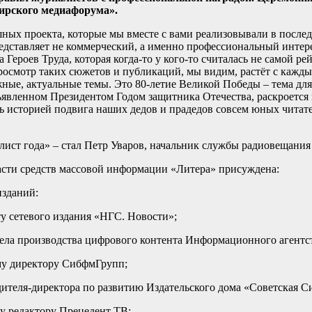
бирского медиафорума».
ных проекта, которые мы вместе с вами реализовывали в послед
редставляет не коммерческий, а именно профессиональный инте
Героев Труда, которая когда-то у кого-то считалась не самой р
росмотр таких сюжетов и публикаций, мы видим, растёт с кажды
ые, актуальные темы. Это 80-летие Великой Победы – тема для 
объявленном Президентом Годом защитника Отечества, раскроется
ь историей подвига наших дедов и прадедов совсем юных читате
ист года» – стал Петр Уваров, начальник службы радиовещани
асти средств массовой информации «Литера» присуждена:
изданий:
у сетевого издания «НГС. Новости»;
ела производства цифрового контента Информационного агентс
му директору СибфмГрупп;
дителя-директора по развитию Издательского дома «Советская С
му редактору Прецедент ТВ;