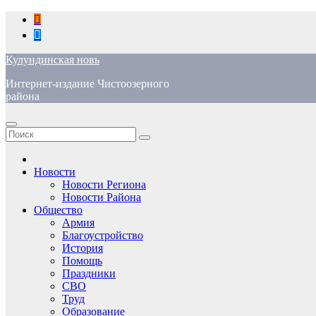
Перейти
к
содержимому
Кулундинская новь
Интернет-издание Чистоозерного
района
Новости
Новости Региона
Новости Района
Общество
Армия
Благоустройство
История
Помощь
Праздники
СВО
Труд
Образование