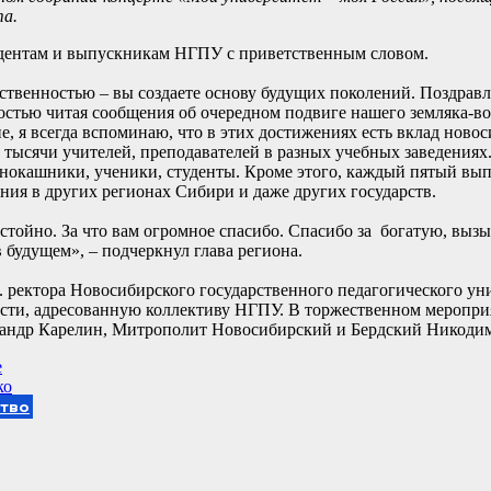
та.
тудентам и выпускникам НГПУ с приветственным словом.
тственностью – вы создаете основу будущих поколений. Поздрав
остью читая сообщения об очередном подвиге нашего земляка-в
, я всегда вспоминаю, что в этих достижениях есть вклад ново
2 тысячи учителей, преподавателей в разных учебных заведения
нокашники, ученики, студенты. Кроме этого, каждый пятый вып
ания в других регионах Сибири и даже других государств.
остойно. За что вам огромное спасибо. Спасибо за богатую, в
в будущем», – подчеркнул глава региона.
. ректора Новосибирского государственного педагогического ун
сти, адресованную коллективу НГПУ. В торжественном меропри
сандр Карелин, Митрополит Новосибирский и Бердский Никоди
е
ко
тво