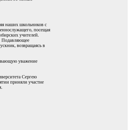
ляя наших школьников с
оеннослужащего, посещая
сибирских учителей.
х. Подавляющее
ускник, возвращаясь в
ызывающую уважение
иверситета Сергею
ятии приняли участие
м.