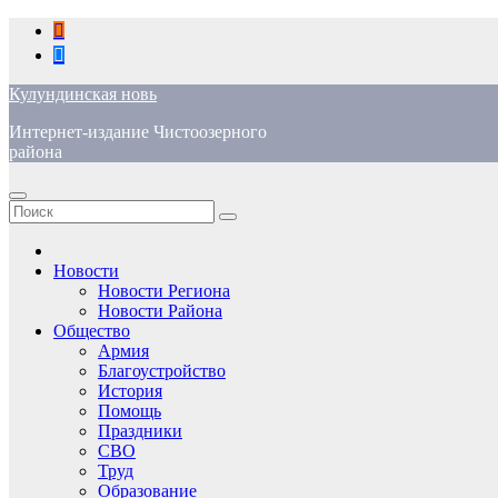
Перейти
к
содержимому
Кулундинская новь
Интернет-издание Чистоозерного
района
Новости
Новости Региона
Новости Района
Общество
Армия
Благоустройство
История
Помощь
Праздники
СВО
Труд
Образование