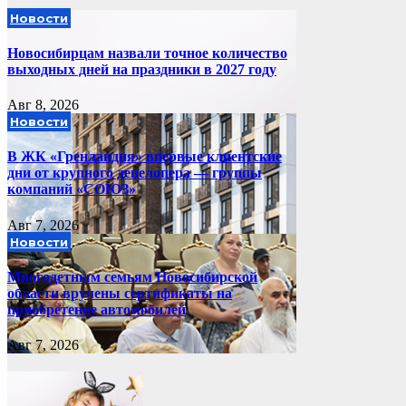
Новости
Новосибирцам назвали точное количество
выходных дней на праздники в 2027 году
Авг 8, 2026
Новости
В ЖК «Гренландия» впервые клиентские
дни от крупного девелопера — группы
компаний «СОЮЗ»
Авг 7, 2026
Новости
Многодетным семьям Новосибирской
области вручены сертификаты на
приобретение автомобилей
Авг 7, 2026