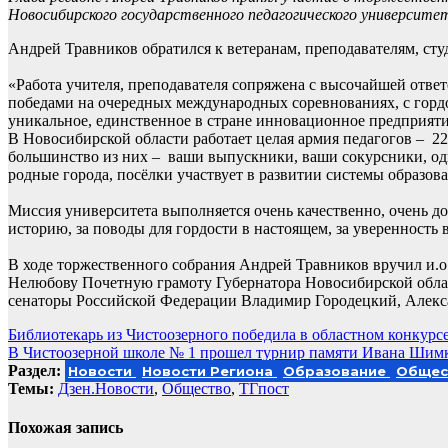
Новосибирского государственного педагогического университе
Андрей Травников обратился к ветеранам, преподавателям, с
«Работа учителя, преподавателя сопряжена с высочайшей отве
победами на очередных международных соревнованиях, с горд
уникальное, единственное в стране инновационное предприятие
В Новосибирской области работает целая армия педагогов – 2
большинство из них – ваши выпускники, ваши сокурсники, од
родные города, посёлки участвует в развитии системы образов
Миссия университета выполняется очень качественно, очень д
историю, за поводы для гордости в настоящем, за уверенность 
В ходе торжественного собрания Андрей Травников вручил и.о
Нелюбову Почетную грамоту Губернатора Новосибирской обла
сенаторы Российской Федерации Владимир Городецкий, Алек
Навигация
Библиотекарь из Чистоозерного победила в областном конкурс
В Чистоозерной школе № 1 прошел турнир памяти Ивана Шим
по
Раздел:
Новости
Новости Региона
Образование
Общес
записям
Темы:
Дзен.Новости
,
Общество
,
ТГпост
Похожая запись