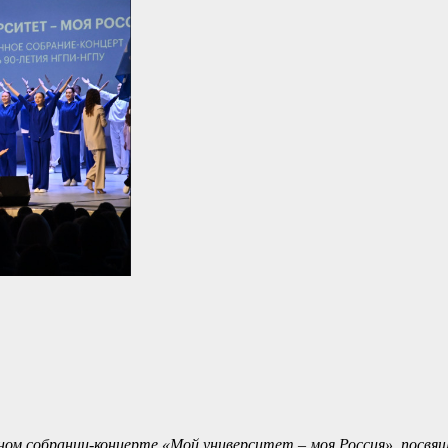
ном собрании-концерте «Мой университет – моя Россия», посвя