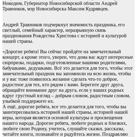
Никодим, Губернатор Новосибирской области Андрей
Травников, мэр Новосибирска Максим Кудрявцев.
Андрей Травников подчеркнул значимость праздника, его
светлый, семейный характер, неразрывную связь
празднования Рождества Христова с историей и культурой
нашей страны.
«Дорогие ребята! Вы сейчас пройдёте на замечательный
концерт, а кроме этого, уверен, что дома вас ждут интересные
сюрпризы, подарки, подготовленные вашими родителями,
бабушками, дедушками. Всё это делается для того, чтобы этот
замечательный праздник вы запомнили на всю жизнь, чтобы
и у вас тоже появилось желание сделать что-то доброе,
радостное для тех, кто рядом с вами. Берегите друг друга,
обращайте внимание друг на друга, если у ваших родных
вдруг грустный взгляд – добрым словом, радостным словом,
улыбкой поддержите их.
А ещё, дорогие ребята, все это делается для того, чтобы вы
заинтересовались историей нашей страны, историей нашей
веры, которая является основой культуры и просвещения
нашего народа. Дорогие ребята, любите родных и близких,
любите свою Родину, учитесь, слушайте сказки, рассказы,
читайте книги, познавайте и радуйтесь жизни. Поздравляю