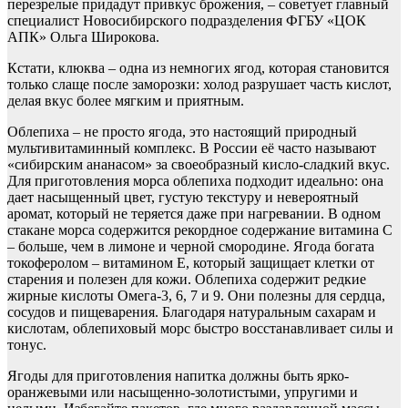
перезрелые придадут привкус брожения, – советует главный
специалист Новосибирского подразделения ФГБУ «ЦОК
АПК» Ольга Широкова.
Кстати, клюква – одна из немногих ягод, которая становится
только слаще после заморозки: холод разрушает часть кислот,
делая вкус более мягким и приятным.
Облепиха – не просто ягода, это настоящий природный
мультивитаминный комплекс. В России её часто называют
«сибирским ананасом» за своеобразный кисло-сладкий вкус.
Для приготовления морса облепиха подходит идеально: она
дает насыщенный цвет, густую текстуру и невероятный
аромат, который не теряется даже при нагревании. В одном
стакане морса содержится рекордное содержание витамина С
– больше, чем в лимоне и черной смородине. Ягода богата
токоферолом – витамином Е, который защищает клетки от
старения и полезен для кожи. Облепиха содержит редкие
жирные кислоты Омега-3, 6, 7 и 9. Они полезны для сердца,
сосудов и пищеварения. Благодаря натуральным сахарам и
кислотам, облепиховый морс быстро восстанавливает силы и
тонус.
Ягоды для приготовления напитка должны быть ярко-
оранжевыми или насыщенно-золотистыми, упругими и