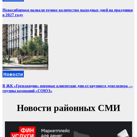
Новосибирцам назвали точное количество выходных дней на праздники
в 2027 году
Новости
В ЖК «Гренландия» впервые клиентские дни от крупного девелопера —
группы компаний «СОЮЗ»