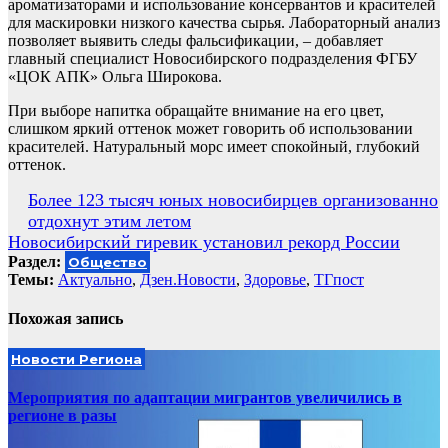
ароматизаторами и использование консервантов и красителей
для маскировки низкого качества сырья. Лабораторный анализ
позволяет выявить следы фальсификации, – добавляет
главный специалист Новосибирского подразделения ФГБУ
«ЦОК АПК» Ольга Широкова.
При выборе напитка обращайте внимание на его цвет,
слишком яркий оттенок может говорить об использовании
красителей. Натуральный морс имеет спокойный, глубокий
оттенок.
Навигация
Более 123 тысяч юных новосибирцев организованно
отдохнут этим летом
по
Новосибирский гиревик установил рекорд России
записям
Раздел:
Общество
Темы:
Актуально
,
Дзен.Новости
,
Здоровье
,
ТГпост
Похожая запись
Новости Региона
Мероприятия по адаптации мигрантов увеличились в
регионе в разы