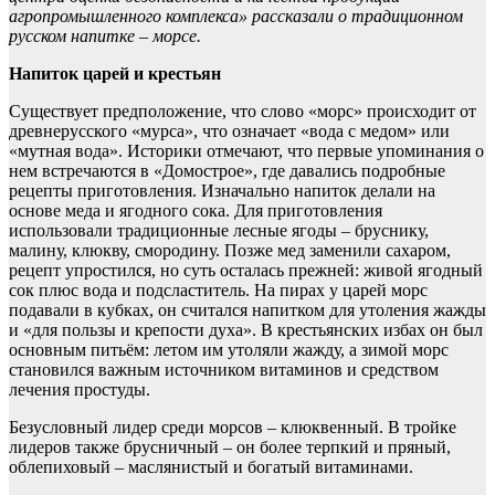
агропромышленного комплекса» рассказали о традиционном
русском напитке – морсе.
Напиток царей и крестьян
Существует предположение, что слово «морс» происходит от
древнерусского «мурса», что означает «вода с медом» или
«мутная вода». Историки отмечают, что первые упоминания о
нем встречаются в «Домострое», где давались подробные
рецепты приготовления. Изначально напиток делали на
основе меда и ягодного сока. Для приготовления
использовали традиционные лесные ягоды – бруснику,
малину, клюкву, смородину. Позже мед заменили сахаром,
рецепт упростился, но суть осталась прежней: живой ягодный
сок плюс вода и подсластитель. На пирах у царей морс
подавали в кубках, он считался напитком для утоления жажды
и «для пользы и крепости духа». В крестьянских избах он был
основным питьём: летом им утоляли жажду, а зимой морс
становился важным источником витаминов и средством
лечения простуды.
Безусловный лидер среди морсов – клюквенный. В тройке
лидеров также брусничный – он более терпкий и пряный,
облепиховый – маслянистый и богатый витаминами.