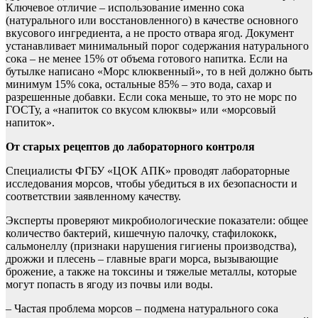
Ключевое отличие – использование именно сока
(натурального или восстановленного) в качестве основного
вкусового ингредиента, а не просто отвара ягод. Документ
устанавливает минимальный порог содержания натурального
сока – не менее 15% от объема готового напитка. Если на
бутылке написано «Морс клюквенный», то в ней должно быть
минимум 15% сока, остальные 85% – это вода, сахар и
разрешенные добавки. Если сока меньше, то это не морс по
ГОСТу, а «напиток со вкусом клюквы» или «морсовый
напиток».
От старых рецептов до лабораторного контроля
Специалисты ФГБУ «ЦОК АПК» проводят лабораторные
исследования морсов, чтобы убедиться в их безопасности и
соответствии заявленному качеству.
Эксперты проверяют микробиологические показатели: общее
количество бактерий, кишечную палочку, стафилококк,
сальмонеллу (признаки нарушения гигиены производства),
дрожжи и плесень – главные враги морса, вызывающие
брожение, а также на токсины и тяжелые металлы, которые
могут попасть в ягоду из почвы или воды.
– Частая проблема морсов – подмена натурального сока