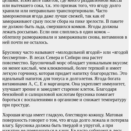
целыми. Избегайте пакетов, где много раздавленной массы
или вытекшего сока, т.к. это признак того, что ягоду долго
хранили или неправильно транспортировали. Часто
замороженная ягода даже лучше свежей, так как её
замораживают сразу после сбора на пике зрелости. В пакете
не должно быть льда, смерзшихся комков. Ягоды должны
лежать россыпью. Если они слиплись в один комок –
облепиху размораживали и замораживали снова, витаминов в
ней почти не осталось.
Бруснику часто называют «молодильной ягодой» или «ягодой
бессмертия». В лесах Севера и Сибири она растет
повсеместно. Брусничный морс обладает уникальным вкусом:
он менее кислый, чем клюквенный, более терпкий и имеет
легкую горчинку, которая придает напитку благородство. Это
идеальный напиток для тонуса и долголетия. Ягода богата
витаминами А, С, Е и марганцем. Она укрепляет иммунитет,
улучшает зрение и замедляет старение клеток. Благодаря
бензойной и салициловой кислотам брусника помогает
бороться с воспалениями в организме и снижает температуру
при простуде.
Хорошая ягода имеет гладкую, блестящую кожицу. Матовая
поверхность говорит о том, что ягода долго лежала и потеряла
влагу. Брусника должна быть твердой и упругой, а при
нажатии не превращаться в кашу. Ее часто собирают в лесу