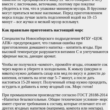
вместе с листочками, веточками, поэтому при покупке
убедитесь в том, что в упаковке минимум мусора. В бруснике
могут прятаться мелкие насекомые. Перед приготовлением
морса плоды лучше залить подсоленной водой на 10–15
минут – все жучки и мелкий мусор всплывут.
Как правильно приготовить настоящий морс
Специалисты Новосибирского подразделения ФГБУ «ЦОК
АПК» предупреждают, что главная ошибка при
приготовлении домашнего напитка – кипятить ягоды. При
высокой температуре разрушается витамин С и улетучиваются
эфирные масла, дающие аромат.
Чтобы не получился «компот», промойте ягоды, отожмите сок
через марлю и уберите в холодильник. К жмыху (шкурки и
мякоть) нужно добавить сахар или мед по вкусу и довести до
кипения, оставить на огне еще 5–7 минут, а после дать
настояться 15-20 минут. Полученный отвар нужно процедить,
остудить и добавить к нему ягодный сок. Морс готов!
При промышленном производстве согласно ГОСТ 28188-2014
«Напитки безалкогольные. Общие технические условия» морс
имеет строгие требования к составу, которые отличают его от
других ягодных напитков (например, компота или нектара).