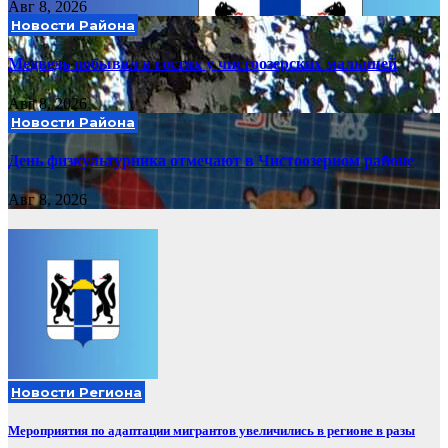
Авг 8, 2026
Новости Района
Медведь побывал в гостях у чистоозерских малышей
Авг 8, 2026
Новости Района
День физкультурника отмечают в Чистоозерном районе
Авг 8, 2026
Новости Региона
Мероприятия по адаптации мигрантов увеличились в регионе в разы