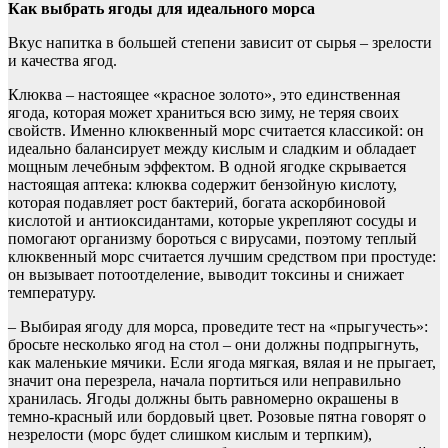
Как выбрать ягоды для идеального морса
Вкус напитка в большей степени зависит от сырья – зрелости
и качества ягод.
Клюква – настоящее «красное золото», это единственная
ягода, которая может храниться всю зиму, не теряя своих
свойств. Именно клюквенный морс считается классикой: он
идеально балансирует между кислым и сладким и обладает
мощным лечебным эффектом. В одной ягодке скрывается
настоящая аптека: клюква содержит бензойную кислоту,
которая подавляет рост бактерий, богата аскорбиновой
кислотой и антиоксидантами, которые укрепляют сосуды и
помогают организму бороться с вирусами, поэтому теплый
клюквенный морс считается лучшим средством при простуде:
он вызывает потоотделение, выводит токсины и снижает
температуру.
– Выбирая ягоду для морса, проведите тест на «прыгучесть»:
бросьте несколько ягод на стол – они должны подпрыгнуть,
как маленькие мячики. Если ягода мягкая, вялая и не прыгает,
значит она перезрела, начала портиться или неправильно
хранилась. Ягоды должны быть равномерно окрашены в
темно-красный или бордовый цвет. Розовые пятна говорят о
незрелости (морс будет слишком кислым и терпким),