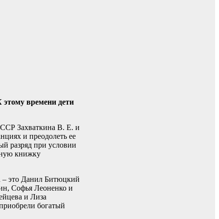
 этому времени дети
ССР Захваткина В. Е. и
нциях и преодолеть ее
ый разряд при условии
нную книжку
а – это Данил Битюцкий
ин, Софья Леоненко и
ейцева и Лиза
 приобрели богатый