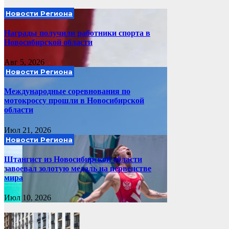
Новости Региона
Награды получили работники спорта в
Новосибирской области
Авг 5, 2026
Новости Региона
Международные соревнования по
мотокроссу прошли в Новосибирской
области
Июл 21, 2026
Новости Региона
Штангист из Новосибирской области
завоевал золотую медаль на первенстве
мира
Июл 10, 2026