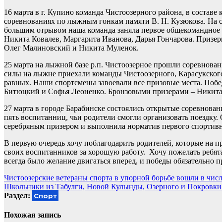
16 марта в г. Купино команда Чистоозерного района, в составе
соревнованиях по лыжным гонкам памяти В. Н. Кузюкова. На с
большим отрывом наша команда заняла первое общекомандное 
Никита Ковалев, Маргарита Иванова, Дарья Гончарова. Призе
Олег Малиновский и Никита Муленок.
25 марта на лыжной базе р.п. Чистоозерное прошли соревнова
силы на лыжне приехали команды Чистоозерного, Карасукского
равных. Наши спортсмены завоевали все призовые места. Поб
Битюцкий и Софья Леоненко. Бронзовыми призерами – Никит
27 марта в городе Барабинске состоялись открытые соревнова
пять воспитанниц, чьи родители смогли организовать поездку.
серебряным призером и выполнила норматив первого спортивн
В первую очередь хочу поблагодарить родителей, которые на п
своих воспитанников за хорошую работу. Хочу пожелать ребятам
всегда было желание двигаться вперед, и победы обязательно п
Навигация
Чистоозерские ветераны спорта в упорной борьбе вошли в чис
Школьники из Табулги, Новой Кулынды, Озерного и Покровки
по
Раздел:
Спорт
записям
Похожая запись