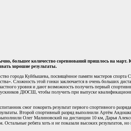
ычно, большее количество соревнований пришлось на март. К
вать хорошие результаты.
ство города Куйбышева, посвящённое памяти мастеров спорта С
тва». Сложность этой гонки заключается в очень больших диста
ластного уровня и дают возможность получить первый спортивн
выпускников ДЮСШ, чтобы получить при выпуске квалификацио
спитанник смог покорить результат первого спортивного разряд
результаты. Второй спортивный разряд выполнили Артём Авдошк
выполнили Олег Малиновский на дистанции 10 км, Дарья Алекс
. Остальные ребята хоть и не показали высоких результатов, но