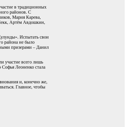
 участие в традиционных
ного районов. С
иков, Мария Карева,
Шекк, Артём Авдошкин,
Кулунды». Испытать свои
го района не было
яными призерами – Данил
ли участие всего лишь
о Софья Леоненко стала
внования и, конечно же,
иваться. Главное, чтобы