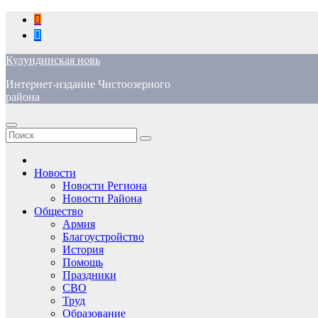
Перейти
к
содержимому
Кулундинская новь
Интернет-издание Чистоозерного
района
Новости
Новости Региона
Новости Района
Общество
Армия
Благоустройство
История
Помощь
Праздники
СВО
Труд
Образование