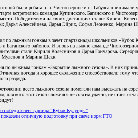
 которой были ребята р. п. Чистоозерное и п. Табулга принимали
тарте встретились команды Купинского, Баганского и Чистоозер
место. Победителями на своих дистанциях стали: Кирилл Колесн
ры: Дарья Алексейцева, Дарья Эйрих, Софья Леоненко, Марина 
ния по лыжным гонкам в зачет спартакиады школьников «Кубок 
 и Баганского районов. И вновь на лыжне команде Чистоозерно
едителями стали Кирилл Колесников и Дарья Гончарова. Серебр
а Муленок и Марина Шекк.
ния по лыжным гонкам «Закрытие лыжного сезона». В них приня
 Отличная погода и хорошее скольжение способствовали тому, чт
ого разряда.
ротяжении всего лыжного сезона помогали нам выезжать на соре
, для кого этот сезон сложился не совсем удачно, не стоит отча
ридут!
ло победителей турнира “Кубок Кулунды”
 показали отличную подготовку при сдаче норм ГТО