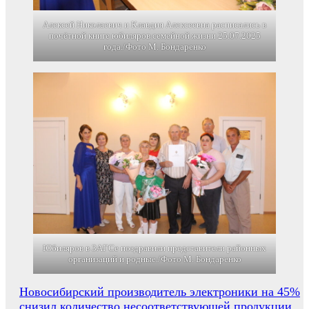
Алексей Николаевич и Клавдия Алексеевна расписались в
почётной книге юбиляров семейной жизни 25.07.2025
года./Фото М. Бондаренко
Юбиляров в ЗАГСе поздравили представители районных
организаций и родные./Фото М. Бондаренко
Навигация
Новосибирский производитель электроники на 45%
снизил количество несоответствующей продукции