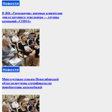
Новости
В ЖК «Гренландия» впервые клиентские
дни от крупного девелопера — группы
компаний «СОЮЗ»
Новости
Многодетным семьям Новосибирской
области вручены сертификаты на
приобретение автомобилей