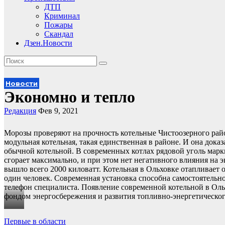
ДТП
Криминал
Пожары
Скандал
Дзен.Новости
Новости
Экономно и тепло
Редакция
Фев 9, 2021
Морозы проверяют на прочность котельные Чистоозерного райо
модульная котельная, такая единственная в районе. И она дока
обычной котельной. В современных котлах рядовой уголь марк
сгорает максимально, и при этом нет негативного влияния на э
вышло всего 2000 киловатт. Котельная в Ольховке отапливает 
один человек. Современная установка способна самостоятельн
телефон специалиста. Появление современной котельной в Ол
фондом энергосбережения и развития топливно-энергетическо
Навигация
Первые в области