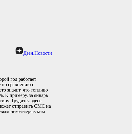
Дзен.Новости
орой год работает
е по сравнению с
то значит, что топливо
. К примеру, за январь
иру. Трудится здесь
 может отправить СМС на
левым некоммерческим