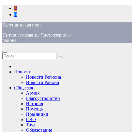
Перейти
к
содержимому
Кулундинская новь
Интернет-издание Чистоозерного
района
Новости
Новости Региона
Новости Района
Общество
Армия
Благоустройство
История
Помощь
Праздники
СВО
Труд
Образование