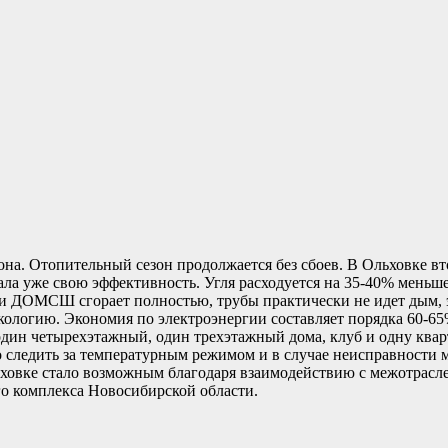
на. Отопительный сезон продолжается без сбоев. В Ольховке вт
зала уже свою эффективность. Угля расходуется на 35-40% меньш
и ДОМСШ сгорает полностью, трубы практически не идет дым, э
кологию. Экономия по электроэнергии составляет порядка 60-65%
один четырехэтажный, один трехэтажный дома, клуб и одну кварт
о следить за температурным режимом и в случае неисправности
ьховке стало возможным благодаря взаимодействию с межотрас
го комплекса Новосибирской области.