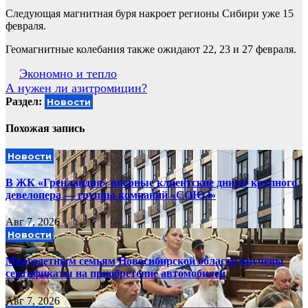
Следующая магнитная буря накроет регионы Сибири уже 15
февраля.
Геомагнитные колебания также ожидают 22, 23 и 27 февраля.
Навигация
Экономно и тепло
А нужен ли азитромицин?
по
Раздел:
Новости
записям
Похожая запись
Новости
В ЖК «Гренландия» впервые клиентские дни от крупного
девелопера — группы компаний «СОЮЗ»
Авг 7, 2026
Новости
Многодетным семьям Новосибирской области вручены
сертификаты на приобретение автомобилей
Авг 7, 2026