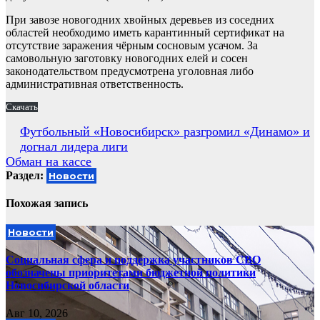
При завозе новогодних хвойных деревьев из соседних
областей необходимо иметь карантинный сертификат на
отсутствие заражения чёрным сосновым усачом. За
самовольную заготовку новогодних елей и сосен
законодательством предусмотрена уголовная либо
административная ответственность.
Скачать
Навигация
Футбольный «Новосибирск» разгромил «Динамо» и
догнал лидера лиги
по
Обман на кассе
записям
Раздел:
Новости
Похожая запись
Новости
Социальная сфера и поддержка участников СВО
обозначены приоритетами бюджетной политики
Новосибирской области
Авг 10, 2026