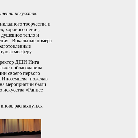
инении искусств».
икладного творчества и
в, хорового пения,
, душевное тепло и
ения. Вокальные номера
подготовленные
ную атмосферу.
Директор ДШИ Инга
также поблагодарила
нии своего первого
а Иноземцева, пожелав
 на мероприятии были
о искусства «Раннее
 вновь распахнуться