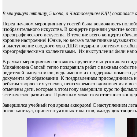
В минувшую пятницу, 5 июня, в Чистоозерном КДЦ состоялся о
Перед началом мероприятия у гостей была возможность полюбо
изобразительного искусства. В концерте приняли участие вос
хореографического искусства. В течение всего концерта обуча
хорошее настроение! Юные, но весьма талантливые музыканты
и выступление сводного хора ДШИ подарили зрителям незабы
хореографическими коллективами. Их выступления были напол
В рамках мероприятия состоялось вручение выпускникам свиде
Михайловна Сапсай тепло поздравила ребят с важным событием,
родителей выпускников, ведь именно их поддержка помогла де
документа об образовании. К поздравлениям присоединилась н
ребятам творческих успехов, неиссякаемого вдохновения и вс
отмечены дети, которые в этом году завершили курс по фольк
эстетическое развитие». Приятным моментом отчетного конце
Завершился учебный год ярким аккордом! С наступлением лета
после каникул, приветствуя юных талантов, жаждущих творить