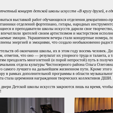
тчетный концерт детской школы искусств «В кругу друзей, в ед
ваться выставкой работ обучающихся отделения декоративно-пр
питанники отделений фортепиано, гитары, народных инструменто
ющиеся и преподаватели школы искусств дарили свое творчество
 впечатлили зрителей своим артистизмом и мастерством исполн
ваемые эмоции. Украшением вечера стали концертные номера, 
нены энергией и эмоциями, что создало необыкновенно радост
тельств об окончании школы, их в этом году восемь человек. 
 отметив, что оно — результат их упорного труда и таланта, а 
тям преодолеть многолетний (и порой непростой) путь в получе
ачальник отдела культуры Чистоозерного района Ольга Олеговн
его самого лучшего на дальнейшем жизненном пути. Кроме этого
лору в рамках дополнительной программы в области музыкальног
рта стала церемония награждения творческих коллективов ДШИ.
 двери Детской школы искусств закроются лишь на время, чтобы
!