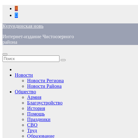
Перейти
к
содержимому
Кулундинская новь
Интернет-издание Чистоозерного
района
Новости
Новости Региона
Новости Района
Общество
Армия
Благоустройство
История
Помощь
Праздники
СВО
Труд
Образование