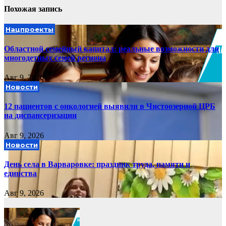
Похожая запись
Нацпроекты
Областной семейный капитал: реальные возможности для
многодетных семей региона
Авг 9, 2026
Новости
12 пациентов с онкологией выявили в Чистоозерной ЦРБ
на диспансеризации
Авг 9, 2026
Новости
День села в Варваровке: праздник труда, памяти и
единства
Авг 9, 2026