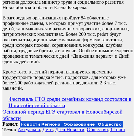
региона доложила министр труда и социального развития
Новосибирской области Елена Бахарева.
В загородных организациях пройдут 84 областные
профильные смены, в которых примут участие более 7 тыс.
детей, занимающихся в различных творческих, спортивных,
патриотических коллективах. Более 200 тыс. ребят будут
охвачены традиционными «малыми» формами занятости,
среди которых походы, соревнования, конкурсы, клубная
работа, трудовые бригады и другие. Особое внимание уделено
проведению тематических дней «Движения первых» и Дней
единых действий.
Кроме того, в летний период планируется временно
трудоустроить порядка 9 тыс. подростков, для которых уже
более 200 работодателей региона предложили 2,3 тыс.
вакансий.
Навигация
Фестиваль ГТО среди семейных команд состоялся в
Новосибирской области
по
Основной период ЕГЭ стартовал в Новосибирской
записям
области
Раздел:
Новости Региона
Образование
Общество
Темы:
Актуально
,
Дети
,
Дзен.Новости
,
Общество
,
ТГпост