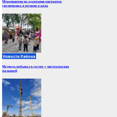
Мероприятия по адаптации мигрантов
увеличились в регионе в разы
Новости Района
Медведь побывал в гостях у чистоозерских
малышей