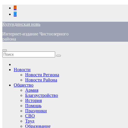
Перейти
к
содержимому
Кулундинская новь
Интернет-издание Чистоозерного
района
Новости
Новости Региона
Новости Района
Общество
Армия
Благоустройство
История
Помощь
Праздники
СВО
Труд
Образование