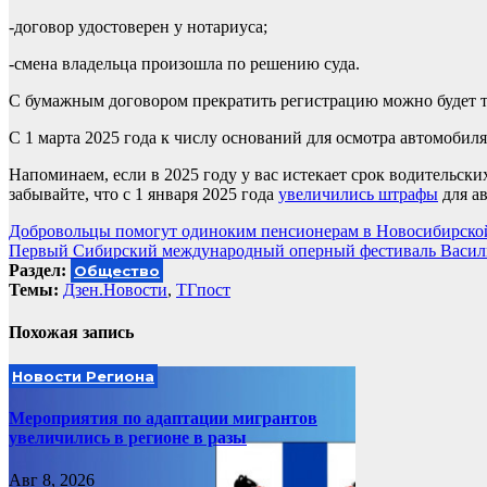
-договор удостоверен у нотариуса;
-смена владельца произошла по решению суда.
С бумажным договором прекратить регистрацию можно будет т
С 1 марта 2025 года к числу оснований для осмотра автомобил
Напоминаем, если в 2025 году у вас истекает срок водительски
забывайте, что с 1 января 2025 года
увеличились штрафы
для ав
Навигация
Добровольцы помогут одиноким пенсионерам в Новосибирско
Первый Сибирский международный оперный фестиваль Васили
по
Раздел:
Общество
записям
Темы:
Дзен.Новости
,
ТГпост
Похожая запись
Новости Региона
Мероприятия по адаптации мигрантов
увеличились в регионе в разы
Авг 8, 2026