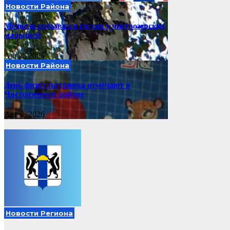
Новости Района
Медведь побывал в гостях у чистоозерских
малышей
Авг 8, 2026
Новости Района
День физкультурника отмечают в
Чистоозерном районе
Авг 8, 2026
Новости Региона