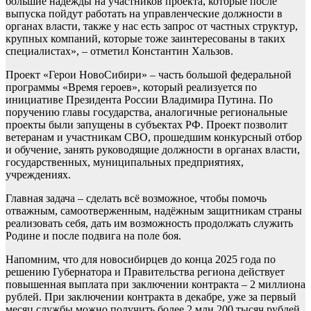
большие надежды на участников проекта, которые после
выпуска пойдут работать на управленческие должности в
органах власти, также у нас есть запрос от частных структур,
крупных компаний, которые тоже заинтересованы в таких
специалистах», – отметил Константин Хальзов.
Проект «Герои НовоСибири» – часть большой федеральной
программы «Время героев», который реализуется по
инициативе Президента России Владимира Путина. По
поручению главы государства, аналогичные региональные
проекты были запущены в субъектах РФ. Проект позволит
ветеранам и участникам СВО, прошедшим конкурсный отбор
и обучение, занять руководящие должности в органах власти,
государственных, муниципальных предприятиях,
учреждениях.
Главная задача – сделать всё возможное, чтобы помочь
отважным, самоотверженным, надёжным защитникам страны
реализовать себя, дать им возможность продолжать служить
Родине и после подвига на поле боя.
Напомним, что для новосибирцев до конца 2025 года по
решению Губернатора и Правительства региона действует
повышенная выплата при заключении контракта – 2 миллиона
рублей. При заключении контракта в декабре, уже за первый
месяц службы можно получить более 2 млн 200 тысяч рублей.