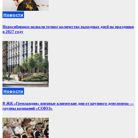
Новости
Новосибирцам назвали точное количество выходных дней на праздники
в 2027 году
Новости
В ЖК «Гренландия» впервые клиентские дни от крупного девелопера —
группы компаний «СОЮЗ»