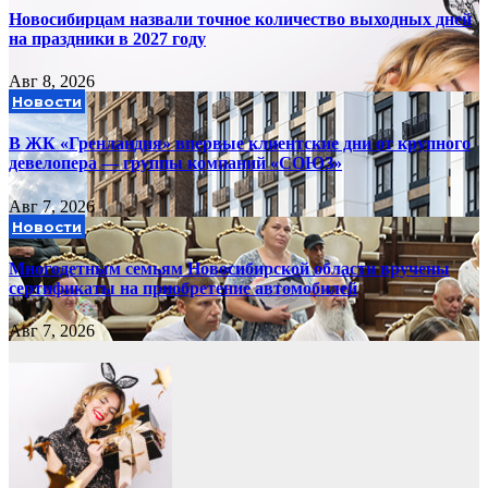
Новосибирцам назвали точное количество выходных дней
на праздники в 2027 году
Авг 8, 2026
Новости
В ЖК «Гренландия» впервые клиентские дни от крупного
девелопера — группы компаний «СОЮЗ»
Авг 7, 2026
Новости
Многодетным семьям Новосибирской области вручены
сертификаты на приобретение автомобилей
Авг 7, 2026