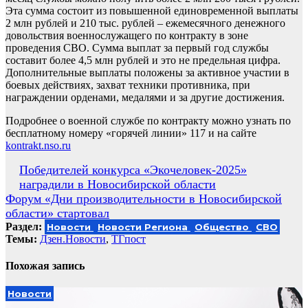
Эта сумма состоит из повышенной единовременной выплаты
2 млн рублей и 210 тыс. рублей – ежемесячного денежного
довольствия военнослужащего по контракту в зоне
проведения СВО. Сумма выплат за первый год службы
составит более 4,5 млн рублей и это не предельная цифра.
Дополнительные выплаты положены за активное участии в
боевых действиях, захват техники противника, при
награждении орденами, медалями и за другие достижения.
Подробнее о военной службе по контракту можно узнать по
бесплатному номеру «горячей линии» 117 и на сайте
kontrakt.nso.ru
Навигация
Победителей конкурса «Экочеловек-2025»
наградили в Новосибирской области
по
Форум «Дни производительности в Новосибирской
записям
области» стартовал
Раздел:
Новости
Новости Региона
Общество
СВО
Темы:
Дзен.Новости
,
ТГпост
Похожая запись
Новости