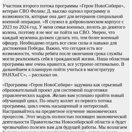
Участник второго потока программы «Герои НовоСибири»,
ветеран СВО Феликс Д. высоко оценил программу и
возможности, которые она дает для ветеранов специальной
военной операции. «Я служил в добровольческом корпусе с
2023 по 2024 год. У меня семья военных, вплоть до девятого
колена, поэтому я не мог не пойти на СВО. Уверен, что
каждый мужчина должен сделать это, тем более военный
офицер. Необходимо отдать все свои силы и навыки для
достижения Победы. Важно, что сегодня есть все
возможности, чтобы ребята после окончания срока службы
могли реализовать себя в гражданской жизни. Наша областная
программа мне очень нравится, все устроено оптимально. В
дальнейшем я планирую пойти учиться в магистратуру
РАНХиГС», – рассказал он.
«Программа «Герои НовоСибири» задумана как серьезный
образовательный проект для системной подготовки
управленческих кадров. Желаю вам успешно пройти новый
обучающий цикл. По опыту коллег из первого потока
программы, цикл очень насыщенный и интересный.
Настраивайтесь на предметное изучение экономических
процессов. Этот модуль полностью посвящен экономической
деятельности Правительства Новосибирской области и будет
чрезвычайно полезен вам для будущей работы. Мы возлагаем