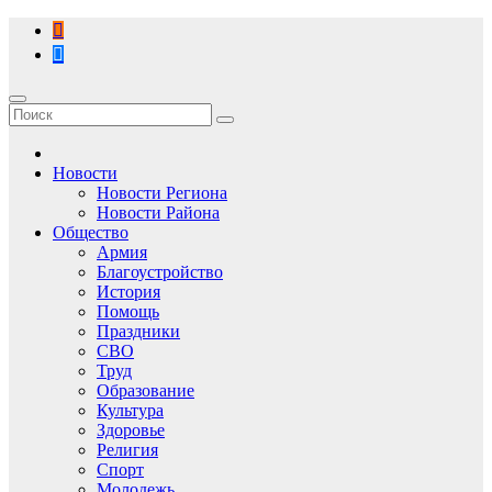
Перейти
к
содержимому
Новости
Новости Региона
Новости Района
Общество
Армия
Благоустройство
История
Помощь
Праздники
СВО
Труд
Образование
Культура
Здоровье
Религия
Спорт
Молодежь