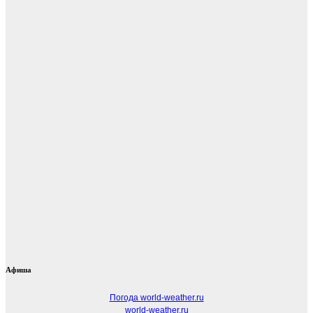
Афиша
Погода world-weather.ru
world-weather.ru