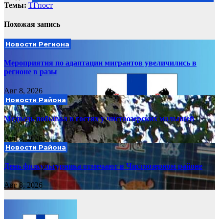
Темы:
ТГпост
Похожая запись
Новости Региона
Мероприятия по адаптации мигрантов увеличились в
регионе в разы
Авг 8, 2026
Новости Района
Медведь побывал в гостях у чистоозерских малышей
Авг 8, 2026
Новости Района
День физкультурника отмечают в Чистоозерном районе
Авг 8, 2026