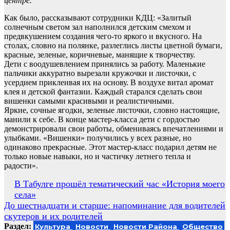
центре.
Как было, рассказывают сотрудники КДЦ: «Залитый
солнечным светом зал наполнился детским смехом и
предвкушением создания чего-то яркого и вкусного. На
столах, словно на полянке, разлеглись листы цветной бумаги,
красные, зеленые, коричневые, манящие к творчеству.
Дети с воодушевлением принялись за работу. Маленькие
пальчики аккуратно вырезали кружочки и листочки, с
усердием приклеивая их на основу. В воздухе витал аромат
клея и детской фантазии. Каждый старался сделать свои
вишенки самыми красивыми и реалистичными.
Яркие, сочные ягодки, зеленые листочки, словно настоящие,
манили к себе. В конце мастер-класса дети с гордостью
демонстрировали свои работы, обмениваясь впечатлениями и
улыбками. «Вишенки» получились у всех разные, но
одинаково прекрасные. Этот мастер-класс подарил детям не
только новые навыки, но и частичку летнего тепла и
радости».
Навигация
В Табулге прошёл тематический час «История моего
села»
по
До шестнадцати и старше: напоминание для водителей
записям
скутеров и их родителей
Раздел:
Культура
Новости
Новости Района
Общество