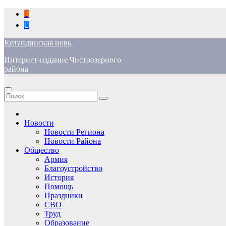
Перейти
к
содержимому
Кулундинская новь
Интернет-издание Чистоозерного
района
Новости
Новости Региона
Новости Района
Общество
Армия
Благоустройство
История
Помощь
Праздники
СВО
Труд
Образование