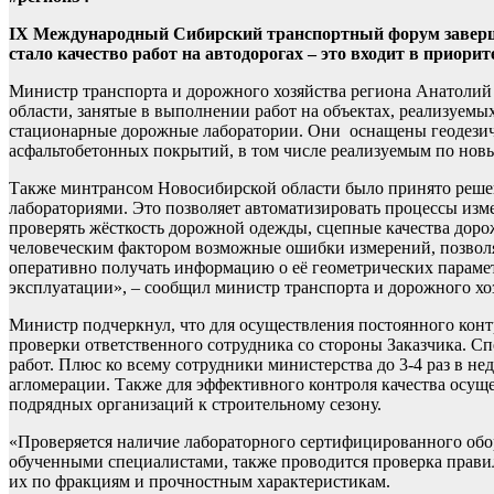
IX Международный Сибирский транспортный форум заверши
стало качество работ на автодорогах – это входит в приори
Министр транспорта и дорожного хозяйства региона Анатолий
области, занятые в выполнении работ на объектах, реализуем
стационарные дорожные лаборатории. Они оснащены геодезич
асфальтобетонных покрытий, в том числе реализуемым по нов
Также минтрансом Новосибирской области было принято реше
лабораториями. Это позволяет автоматизировать процессы изм
проверять жёсткость дорожной одежды, сцепные качества дор
человеческим фактором возможные ошибки измерений, позволя
оперативно получать информацию о её геометрических параметр
эксплуатации», – сообщил министр транспорта и дорожного х
Министр подчеркнул, что для осуществления постоянного конт
проверки ответственного сотрудника со стороны Заказчика. 
работ. Плюс ко всему сотрудники министерства до 3-4 раз в 
агломерации. Также для эффективного контроля качества осущ
подрядных организаций к строительному сезону.
«Проверяется наличие лабораторного сертифицированного об
обученными специалистами, также проводится проверка правил
их по фракциям и прочностным характеристикам.