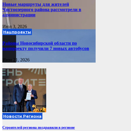
Новые маршруты для жителей
Чистоозерного района рассмотрели в
администрации
Июл 3, 2026
Нацпроекты
Районы Новосибирской области по
нацпроекту получили 7 новых автобусов
Июн 21, 2026
Новости Региона
Строителей региона поздравили в регионе