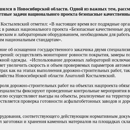
лся в Новосибирской области. Одной из важных тем, расс
тетные задачи национального проекта безопасные качественны
 Костылевский отметил: «В настоящее время все подрядные орг
ых в рамках национального проекта «Безопасные качественные д
еским и лабораторным оборудованием, необходимым для работы
ым национальным стандартам».
ние об оснащении государственного заказчика двумя специал
ерений: осуществлять мониторинг ровности покрытия, замеры п
ожной одежды. «Использование дорожных лабораторий исключае
ет увеличить скорость и объем проверяемых параметров автомо
ах как на этапах выполнения дорожно-строительных работ, так 
озяйства Новосибирской области Анатолий Костылевский.
роля дорожно-строительных работ на объектах нацпроекта обяз
Специалисты фиксируют проведенные контрольные мероприятия в
неделю осуществляют выезды на объекты, реализуемые на террит
ествляется проверка готовности асфальтобетонных заводов и до
орудования, соответствующего действующим нормативным докум
 заготовки и хранения каменных материалов на площадках скла