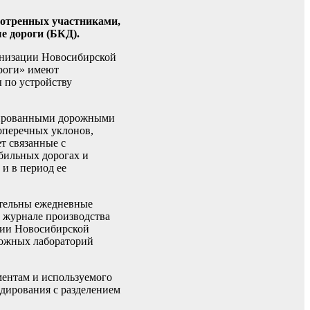
мотренных участниками,
е дороги (БКД).
анизации Новосибирской
ороги» имеют
 по устройству
изированными дорожными
оперечных уклонов,
т связанные с
бильных дорогах и
и в период ее
ательны ежедневные
 журнале производства
ории Новосибирской
рожных лабораторий
ентам и используемого
дирования с разделением