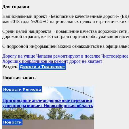
Для справки
Национальный проект «Безопасные качественные дороги» (БКД)
мая 2018 года №204 «О национальных целях и стратегических з
Среди целей нацпроекта – повышение качества дорожной сети
дорожной отрасли, качества транспортного обслуживания насе
С подробной информацией можно ознакомиться на официальн
Навигация
Дорогу на улице Чапаева ремонтируют в поселке Чистоозёрное
Хороших подрядчиков на ремонт дорог не хватает
по
Раздел:
Дороги и Транспорт
записям
Похожая запись
Новости Региона
Пригородные железнодорожные перевозки
успешно развивает Новосибирская область
Июл 17, 2026
Новости