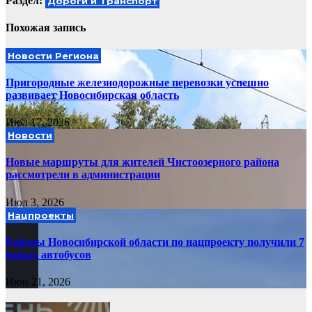
Раздел:
Дороги и Транспорт
Похожая запись
Новости Региона
Пригородные железнодорожные перевозки успешно
развивает Новосибирская область
Июл 17, 2026
Новости
Новые маршруты для жителей Чистоозерного района
рассмотрели в администрации
Июл 3, 2026
Нацпроекты
Районы Новосибирской области по нацпроекту получили 7
новых автобусов
Июн 21, 2026