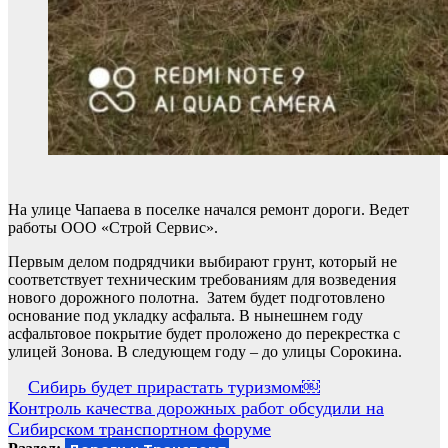
На улице Чапаева в поселке начался ремонт дороги. Ведет
работы ООО «Строй Сервис».
Первым делом подрядчики выбирают грунт, который не
соответствует техническим требованиям для возведения
нового дорожного полотна. Затем будет подготовлено
основание под укладку асфальта. В нынешнем году
асфальтовое покрытие будет проложено до перекрестка с
улицей Зонова. В следующем году – до улицы Сорокина.
Навигация
Сибирь будет прирастать туризмом￼
Контроль качества дорожных работ обсудили на
по
Сибирском транспортном форуме
записям