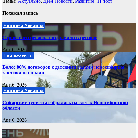
Темы:
Актуально
,
Дзен.Новости
,
Развитие
,
ТГпост
Похожая запись
Новости Региона
Строителей региона поздравили в регионе
Авг 6, 2026
Нацпроекты
Более 80% договоров с детскими садами новосибирцы
заключили онлайн
Авг 6, 2026
Новости Региона
Сибирские туристы собрались на слет в Новосибирской
области
Авг 6, 2026