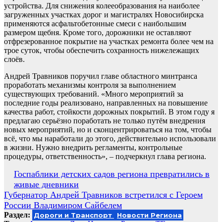
устройства. Для снижения колееобразования на наиболее
загруженных участках дорог и магистралях Новосибирска
применяются асфальтобетонные смеси с наибольшим
размером щебня. Кроме того, дорожники не оставляют
отфрезерованное покрытие на участках ремонта более чем на
трое суток, чтобы обеспечить сохранность нижележащих
слоёв.
Андрей Травников поручил главе областного минтранса
проработать механизмы контроля за выполнением
существующих требований. «Много мероприятий за
последние годы реализовано, направленных на повышение
качества работ, стойкости дорожных покрытий. В этом году я
предлагаю серьёзно поработать не только путём внедрения
новых мероприятий, но и сконцентрироваться на том, чтобы
всё, что мы наработали до этого, действительно использовали
в жизни. Нужно внедрить регламенты, контрольные
процедуры, ответственность», – подчеркнул глава региона.
Навигация
Госпаблики детских садов региона превратились в
живые дневники
по
Губернатор Андрей Травников встретился с Героем
записям
России Владимиром Сайбелем
Раздел:
Дороги и Транспорт
Новости Региона