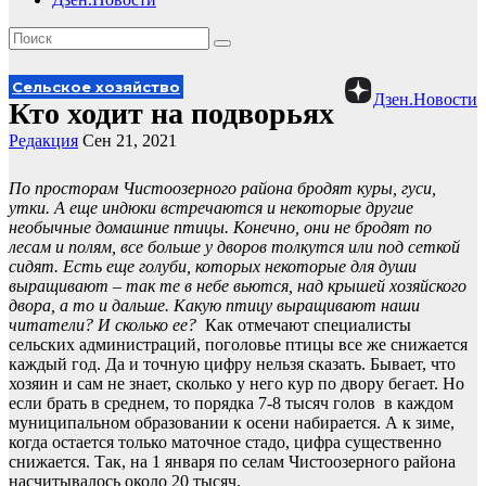
Сельское хозяйство
Дзен.Новости
Кто ходит на подворьях
Редакция
Сен 21, 2021
По просторам Чистоозерного района бродят куры, гуси,
утки. А еще индюки встречаются и некоторые другие
необычные домашние птицы. Конечно, они не бродят по
лесам и полям, все больше у дворов толкутся или под сеткой
сидят. Есть еще голуби, которых некоторые для души
выращивают – так те в небе вьются, над крышей хозяйского
двора, а то и дальше. Какую птицу выращивают наши
читатели? И сколько ее?
Как отмечают специалисты
сельских администраций, поголовье птицы все же снижается
каждый год. Да и точную цифру нельзя сказать. Бывает, что
хозяин и сам не знает, сколько у него кур по двору бегает. Но
если брать в среднем, то порядка 7-8 тысяч голов в каждом
муниципальном образовании к осени набирается. А к зиме,
когда остается только маточное стадо, цифра существенно
снижается. Так, на 1 января по селам Чистоозерного района
насчитывалось около 20 тысяч.