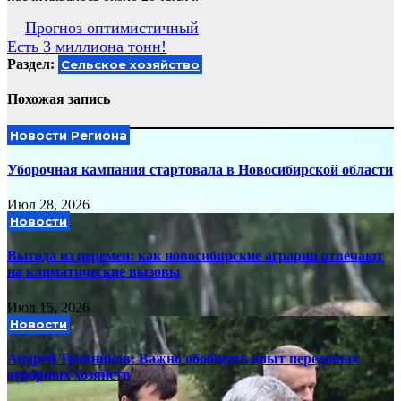
Навигация
Прогноз оптимистичный
Есть 3 миллиона тонн!
по
Раздел:
Сельское хозяйство
записям
Похожая запись
Новости Региона
Уборочная кампания стартовала в Новосибирской области
Июл 28, 2026
Новости
Выгода из перемен: как новосибирские аграрии отвечают
на климатические вызовы
Июл 15, 2026
Новости
Андрей Травников: Важно обобщать опыт передовых
аграрных хозяйств