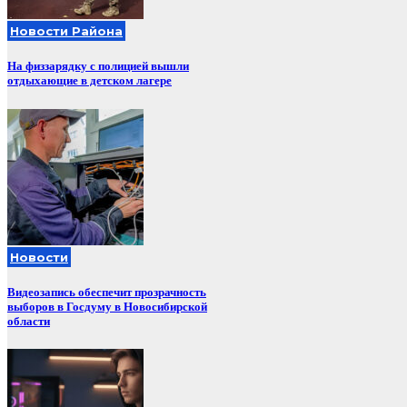
Новости Района
На физзарядку с полицией вышли
отдыхающие в детском лагере
Новости
Видеозапись обеспечит прозрачность
выборов в Госдуму в Новосибирской
области