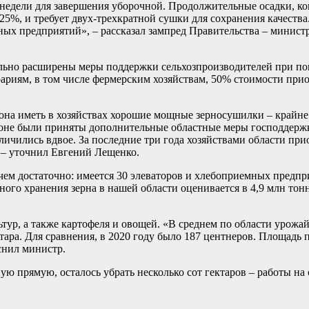
недели для завершения уборочной. Продолжительные осадки, кон
25%, и требует двух-трехкратной сушки для сохранения качества
ых предприятий», – рассказал зампред Правительства – министр
тельно расширены меры поддержки сельхозпроизводителей при п
рариям, в том числе фермерским хозяйствам, 50% стоимости при
иона иметь в хозяйствах хорошие мощные зерносушилки – крайне
ионе были приняты дополнительные областные меры господдержк
ичились вдвое. За последние три года хозяйствами области при
 – уточнил Евгений Лещенко.
чем достаточно: имеется 30 элеваторов и хлебоприемных предпри
ого хранения зерна в нашей области оценивается в 4,9 млн тонн
ур, а также картофеля и овощей. «В среднем по области урожай
тара. Для сравнения, в 2020 году было 187 центнеров. Площадь 
снил министр.
 прямую, осталось убрать несколько сот гектаров – работы на 