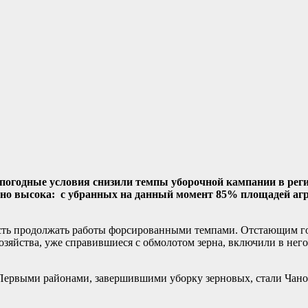
погодные условия снизили темпы уборочной кампании в реги
рдно высока: с убранных на данный момент 85% площадей агр
ость продолжать работы форсированными темпами. Отстающим го
зяйства, уже справившиеся с обмолотом зерна, включили в него
 Первыми районами, завершившими уборку зерновых, стали Чан