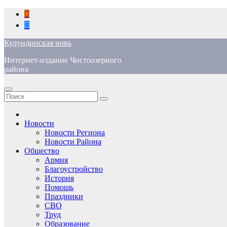
Перейти
к
содержимому
Кулундинская новь
Интернет-издание Чистоозерного
района
Новости
Новости Региона
Новости Района
Общество
Армия
Благоустройство
История
Помощь
Праздники
СВО
Труд
Образование