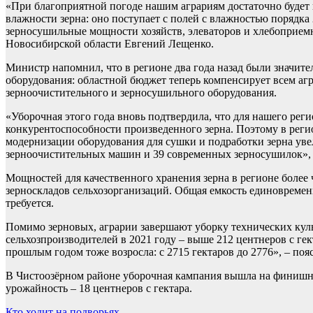
«При благоприятной погоде нашим аграриям достаточно будет 
влажности зерна: оно поступает с полей с влажностью порядка 
зерносушильные мощности хозяйств, элеваторов и хлебоприемн
Новосибирской области Евгений Лещенко.
Министр напомнил, что в регионе два года назад были значи
оборудования: областной бюджет теперь компенсирует всем аг
зерноочистительного и зерносушильного оборудования.
«Уборочная этого года вновь подтвердила, что для нашего рег
конкурентоспособности произведенного зерна. Поэтому в рег
модернизации оборудования для сушки и подработки зерна увел
зерноочистительных машин и 39 современных зерносушилок»,
Мощностей для качественного хранения зерна в регионе более 
зерноскладов сельхозорганизаций. Общая емкость единовременн
требуется.
Помимо зерновых, аграрии завершают уборку технических культ
сельхозпроизводителей в 2021 году – выше 212 центнеров с гек
прошлым годом тоже возросла: с 2715 гектаров до 2776», – поя
В Чистоозёрном районе уборочная кампания вышла на финишную
урожайность – 18 центнеров с гектара.
Кто ходит на подворьях