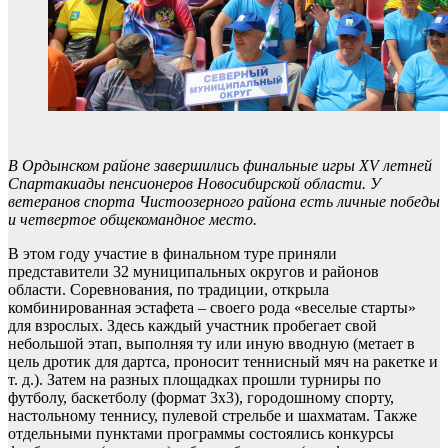
В Ордынском районе завершились финальные игры ХV летней
Спартакиады пенсионеров Новосибирской области. У
ветеранов спорта Чистоозерного района есть личные победы
и четвертое общекомандное место.
В этом году участие в финальном туре приняли
представители 32 муниципальных округов и районов
области. Соревнования, по традиции, открыла
комбинированная эстафета – своего рода «веселые старты»
для взрослых. Здесь каждый участник пробегает свой
небольшой этап, выполняя ту или иную вводную (метает в
цель дротик для дартса, проносит теннисный мяч на ракетке и
т. д.). Затем на разных площадках прошли турниры по
футболу, баскетболу (формат 3х3), городошному спорту,
настольному теннису, пулевой стрельбе и шахматам. Также
отдельными пунктами программы состоялись конкурсы