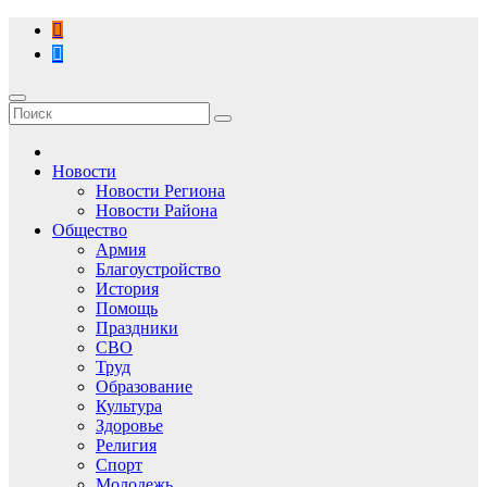
Перейти
к
содержимому
Новости
Новости Региона
Новости Района
Общество
Армия
Благоустройство
История
Помощь
Праздники
СВО
Труд
Образование
Культура
Здоровье
Религия
Спорт
Молодежь