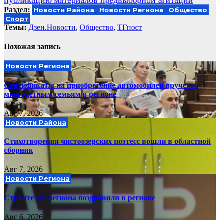
Раздел:
Новости Района
Новости Региона
Общество
Спорт
Темы:
Дзен.Новости
,
Общество
,
ТГпост
Похожая запись
Новости Региона
Сертификаты на приобретение автомобилей вручены
многодетным семьям в регионе
Авг 7, 2026
Новости Района
Стихотворения чистоозерских поэтесс вошли в областной
сборник
Авг 7, 2026
Новости Региона
Строителей региона поздравили в регионе
Авг 6, 2026