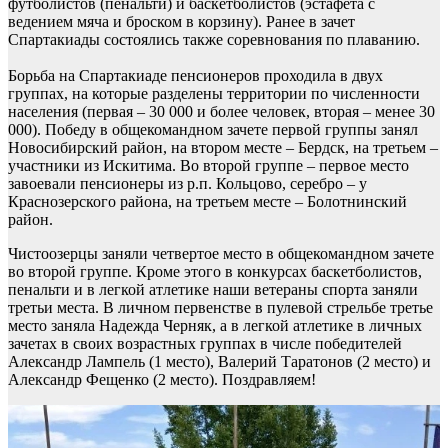
футболистов (пенальти) и баскетболистов (эстафета с
ведением мяча и броском в корзину). Ранее в зачет
Спартакиады состоялись также соревнования по плаванию.
Борьба на Спартакиаде пенсионеров проходила в двух
группах, на которые разделены территории по численности
населения (первая – 30 000 и более человек, вторая – менее 30
000). Победу в общекомандном зачете первой группы занял
Новосибирский район, на втором месте – Бердск, на третьем –
участники из Искитима. Во второй группе – первое место
завоевали пенсионеры из р.п. Кольцово, серебро – у
Краснозерского района, на третьем месте – Болотнинский
район.
Чистоозерцы заняли четвертое место в общекомандном зачете
во второй группе. Кроме этого в конкурсах баскетболистов,
пенальти и в легкой атлетике наши ветераны спорта заняли
третьи места. В личном первенстве в пулевой стрельбе третье
место заняла Надежда Черняк, а в легкой атлетике в личных
зачетах в своих возрастных группах в числе победителей
Александр Лампель (1 место), Валерий Таратонов (2 место) и
Александр Фещенко (2 место). Поздравляем!