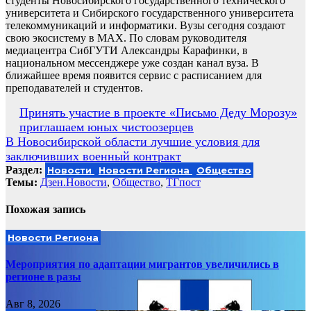
студенты Новосибирского государственного технического
университета и Сибирского государственного университета
телекоммуникаций и информатики. Вузы сегодня создают
свою экосистему в MAX. По словам руководителя
медиацентра СибГУТИ Александры Карафинки, в
национальном мессенджере уже создан канал вуза. В
ближайшее время появится сервис с расписанием для
преподавателей и студентов.
Навигация
Принять участие в проекте «Письмо Деду Морозу»
приглашаем юных чистоозерцев
по
В Новосибирской области лучшие условия для
записям
заключивших военный контракт
Раздел:
Новости
Новости Региона
Общество
Темы:
Дзен.Новости
,
Общество
,
ТГпост
Похожая запись
Новости Региона
Мероприятия по адаптации мигрантов увеличились в
регионе в разы
Авг 8, 2026