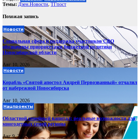
Темы:
Дзен.Новости
,
ТГпост
Похожая запись
Новости
Социальная сфера и поддержка участников СВО
обозначены приоритетами бюджетной политики
Новосибирской области
Авг 10, 2026
Новости
Корабль «Святой апостол Андрей Первозванный» отчалил
от набережной Новосибирска
Авг 10, 2026
Нацпроекты
Областной семейный капитал: реальные возможности для
многодетных семей региона
Авг 9, 2026