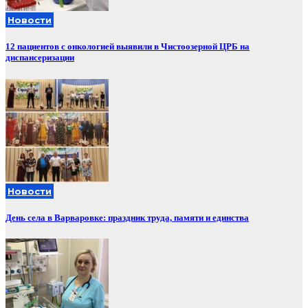
Новости
12 пациентов с онкологией выявили в Чистоозерной ЦРБ на
диспансеризации
Новости
День села в Варваровке: праздник труда, памяти и единства