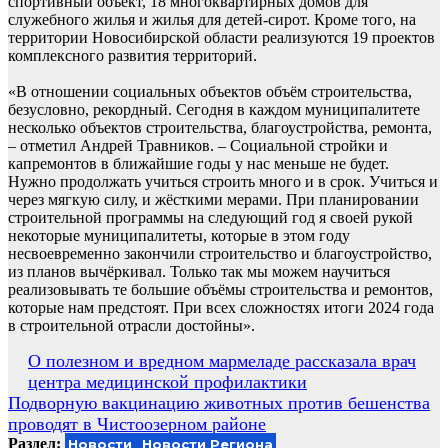
спортивный объект, 18 многоквартирных домов для
служебного жилья и жилья для детей-сирот. Кроме того, на
территории Новосибирской области реализуются 19 проектов
комплексного развития территорий.
«В отношении социальных объектов объём строительства,
безусловно, рекордный. Сегодня в каждом муниципалитете
несколько объектов строительства, благоустройства, ремонта,
– отметил Андрей Травников. – Социальной стройки и
капремонтов в ближайшие годы у нас меньше не будет.
Нужно продолжать учиться строить много и в срок. Учиться и
через мягкую силу, и жёсткими мерами. При планировании
строительной программы на следующий год я своей рукой
некоторые муниципалитеты, которые в этом году
несвоевременно закончили строительство и благоустройство,
из планов вычёркивал. Только так мы можем научиться
реализовывать те большие объёмы строительства и ремонтов,
которые нам предстоят. При всех сложностях итоги 2024 года
в строительной отрасли достойны».
Навигация
О полезном и вредном мармеладе рассказала врач
центра медицинской профилактики
по
Подворную вакцинацию животных против бешенства
записям
проводят в Чистоозерном районе
Раздел:
Новости
Новости Региона