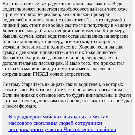
Вот только не все так радужно, как многим кажется. Ведь
водитель может попасться недобросовестный или того хуже.
Причем это вполне реально, ведь никакой проверки
водителей в приложении не существует. Так что подумайте
лишний раз, стоит ли вообще садиться к попутчику в машину.
Более того, могут быть и неприятные моменты. К примеру,
бывали случаи, когда водители останавливались на заправке,
и пока вы ходили, к примеру, освежиться, то попросту
уезжали, оставив вас в одиночестве. Хорошо, если вы еще
сумку с деньгами прихватите, а то и их тоже лишитесь.
Бывают ситуации, когда водители не предупреждают о
дополнительных пассажирах. И мало того, что приходится
ютиться в машине ввиду отсутствия места, да еще и с
сотрудниками ГИБДД можно встретиться.
Поэтому старайтесь выбирать таких водителей, о которых
есть отзывы. Кстати, их тоже часто оставляют пассажиры.
Если же никаких отзывов нет, то будьте внимательны и будьте
готовы к неожиданностям или вообще от кажитесь от поездки
в таком формате.
Навигация
В преддверии майских выходных в местах
массового скопления людей сотрудники
по
ветеринарного участка Чистоозерного района
записям