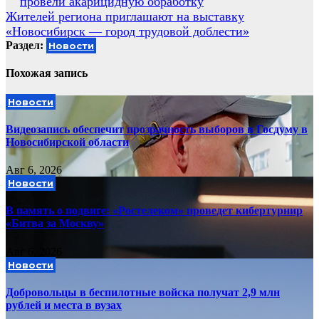
провели акарицидную обработку
Жителей региона приглашают на выставку
«Новосибирск — город трудовой доблести»
Раздел:
Новости
Похожая запись
Новости
Видеозапись обеспечит прозрачность выборов в Госдуму в
Новосибирской области
Авг 6, 2026
Новости
В память о подвиге: «Ростелеком» проведет кибертурнир
«Битва за Москву»
Авг 6, 2026
Новости
Добровольцы в беспилотные войска получат 2,9 млн
рублей и места в вузах