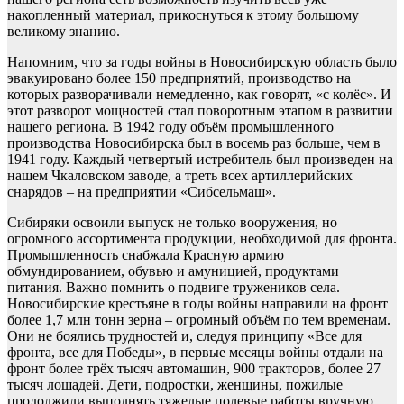
накопленный материал, прикоснуться к этому большому
великому знанию.
Напомним, что за годы войны в Новосибирскую область было
эвакуировано более 150 предприятий, производство на
которых разворачивали немедленно, как говорят, «с колёс». И
этот разворот мощностей стал поворотным этапом в развитии
нашего региона. В 1942 году объём промышленного
производства Новосибирска был в восемь раз больше, чем в
1941 году. Каждый четвертый истребитель был произведен на
нашем Чкаловском заводе, а треть всех артиллерийских
снарядов – на предприятии «Сибсельмаш».
Сибиряки освоили выпуск не только вооружения, но
огромного ассортимента продукции, необходимой для фронта.
Промышленность снабжала Красную армию
обмундированием, обувью и амуницией, продуктами
питания. Важно помнить о подвиге тружеников села.
Новосибирские крестьяне в годы войны направили на фронт
более 1,7 млн тонн зерна – огромный объём по тем временам.
Они не боялись трудностей и, следуя принципу «Все для
фронта, все для Победы», в первые месяцы войны отдали на
фронт более трёх тысяч автомашин, 900 тракторов, более 27
тысяч лошадей. Дети, подростки, женщины, пожилые
продолжили выполнять тяжелые полевые работы вручную.