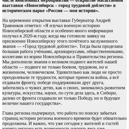
числе юбилейных мероприятий — открытие масштабной
выставки «Новосибирск – город трудовой доблести» в
историческом парке «Россия — моя история».
На церемонии открытия выставки Губернатор Андрей
Травников отметил: «Я изучал военную историю
Новосибирской области и особенно много информации
получал в 2020-м году, когда мы готовили заявку на
присвоение Новосибирску этого почётного заслуженного
звания — «Город трудовой доблести». Тогда была проделана
большая работа учёными, архивариусами, общественниками,
коллегами из мэрии Новосибирска и Правительства региона.
Мы дополнили знания о великом подвиге жителей нашей
области — подвиге не только боевом, трудовом, но и
жизненном, человеческом. Удивительно как люди не просто
преодолевали те трудности, которые принесла война, а всё
отдавали фронту, победе поддерживали друг друга,
заботились о чужих детях, как о своих, занимались развитием
культуры, искусства, науки, по сути дела здесь, в Сибири,
далеко от фронта создавали не только Победу, но и будущее
величие нашего государства».
Глава региона подчеркнул, что работа по поиску забытых
страниц истории региона военного времени будет обязательно
продолжена. И важно, что уже сегодня у жителей и гостей
нашего региона есть возможность изучить весь уже