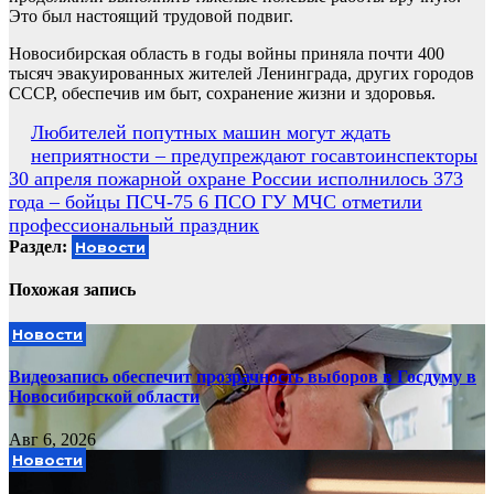
Это был настоящий трудовой подвиг.
Новосибирская область в годы войны приняла почти 400
тысяч эвакуированных жителей Ленинграда, других городов
СССР, обеспечив им быт, сохранение жизни и здоровья.
Навигация
Любителей попутных машин могут ждать
неприятности – предупреждают госавтоинспекторы
по
30 апреля пожарной охране России исполнилось 373
записям
года – бойцы ПСЧ-75 6 ПСО ГУ МЧС отметили
профессиональный праздник
Раздел:
Новости
Похожая запись
Новости
Видеозапись обеспечит прозрачность выборов в Госдуму в
Новосибирской области
Авг 6, 2026
Новости