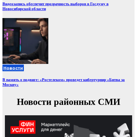
Видеозапись обеспечит прозрачность выборов в Госдуму в
Новосибирской области
Новости
В память о подвиге: «Ростелеком» проведет кибертурнир «Битва за
Москву»