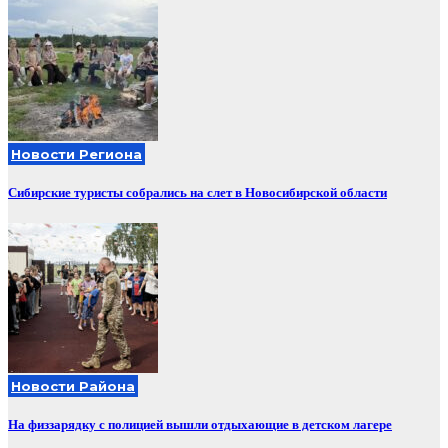
Новости Региона
Сибирские туристы собрались на слет в Новосибирской области
Новости Района
На физзарядку с полицией вышли отдыхающие в детском лагере