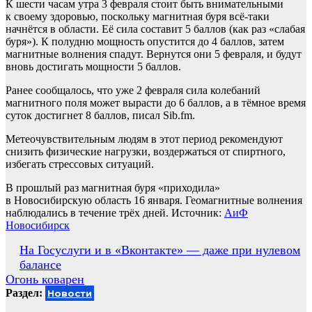
К шести часам утра 3 февраля стоит быть внимательными
к своему здоровью, поскольку магнитная буря всё-таки
начнётся в области. Её сила составит 5 баллов (как раз «слабая
буря»). К полудню мощность опустится до 4 баллов, затем
магнитные волнения спадут. Вернутся они 5 февраля, и будут
вновь достигать мощности 5 баллов.
Ранее сообщалось, что уже 2 февраля сила колебаний
магнитного поля может вырасти до 6 баллов, а в тёмное время
суток достигнет 8 баллов, писал Sib.fm.
Метеочувствительным людям в этот период рекомендуют
снизить физические нагрузки, воздержаться от спиртного,
избегать стрессовых ситуаций.
В прошлый раз магнитная буря «приходила»
в Новосибирскую область 16 января. Геомагнитные волнения
наблюдались в течение трёх дней. Источник:
АиФ
Новосибирск
Навигация
На Госуслуги и в «Вконтакте» — даже при нулевом
балансе
по
Огонь коварен
записям
Раздел:
Новости