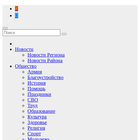
Перейти
к
содержимому
Новости
Новости Региона
Новости Района
Общество
Армия
Благоустройство
История
Помощь
Праздники
СВО
Труд
Образование
Культура
Здоровье
Религия
Спорт
Молодежь