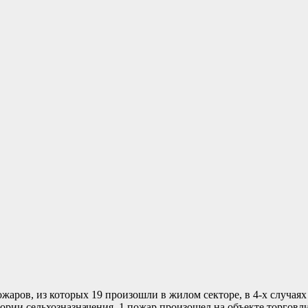
ожаров, из которых 19 произошли в жилом секторе, в 4-х случая
тории сельхозназначения, 1 пожар произошел на объекте торгов