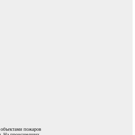
х объектами пожаров
ли. На происшедших