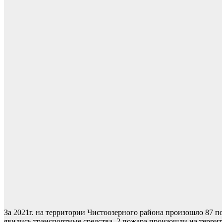
За 2021г. на территории Чистоозерного района произошло 87 п
явились транспортные средства, 2 пожара произошли на терри