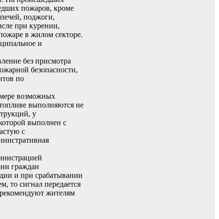
едших пожаров, кроме
печей, поджоги,
исле при курении,
 пожаре в жилом секторе.
иципальное и
вление без присмотра
ожарной безопасности,
нтов по
 мере возможных
 топливе выполняются не
трукций, у
 которой выполнен с
астую с
инистративная
министрацией
рии граждан
дии и при срабатывании
м, то сигнал передается
 рекомендуют жителям