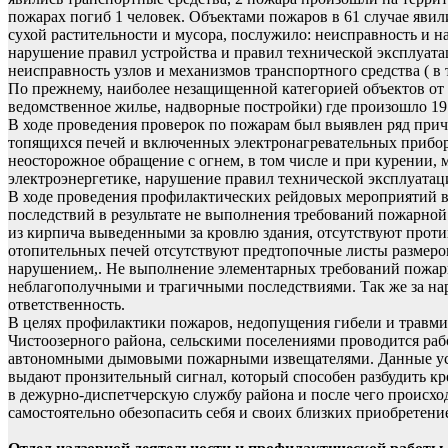
пожарах погиб 1 человек. Объектами пожаров в 61 случае яви
сухой растительности и мусора, послужило: неисправность и 
нарушение правил устройства и правил технической эксплуатац
неисправность узлов и механизмов транспортного средства ( в
По прежнему, наиболее незащищенной категорией объектов от 
ведомственное жилье, надворные постройки) где произошло 19
В ходе проведения проверок по пожарам был выявлен ряд при
топящихся печей и включенных электронагревательных прибор
неосторожное обращение с огнем, в том числе и при курении,
электроэнергетике, нарушение правил технической эксплуатац
В ходе проведения профилактических рейдовых мероприятий в 
последствий в результате не выполнения требований пожарной
из кирпича выведенными за кровлю здания, отсутствуют проти
отопительных печей отсутствуют предтопочные листы размером
нарушением,. Не выполнение элементарных требований пожарно
неблагополучными и трагичными последствиями. Так же за на
ответственность.
В целях профилактики пожаров, недопущения гибели и травми
Чистоозерного района, сельскими поселениями проводится ра
автономными дымовыми пожарными извещателями. Данные уст
выдают пронзительный сигнал, который способен разбудить кре
в дежурно-диспетчерскую службу района и после чего происх
самостоятельно обезопасить себя и своих близких приобретен