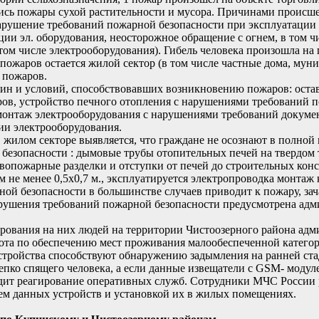
лись пожары сухой растительности и мусора. Причинами происш
нарушение требований пожарной безопасности при эксплуатации 
ии эл. оборудования, неосторожное обращение с огнем, в том ч
 том числе электрооборудования). Гибель человека произошла на
пожаров остается жилой сектор (в том числе частные дома, мун
 пожаров.
чин и условий, способствовавших возникновению пожаров: оста
ов, устройство печного отопления с нарушениями требований п
 монтаж электрооборудования с нарушениями требований докуме
ии электрооборудования.
жилом секторе выявляется, что граждане не осознают в полной
 безопасности : дымовые трубы отопительных печей на твердом
вопожарные разделки и отступки от печей до строительных конс
 не менее 0,5х0,7 м., эксплуатируется электропроводка монтаж
й безопасности в большинстве случаев приводит к пожару, зач
рушения требований пожарной безопасности предусмотрена адм
рования на них людей на территории Чистоозерного района ад
бота по обеспечению мест проживания малообеспеченной катего
ройства способствуют обнаружению задымления на ранней ста
пко спящего человека, а если данные извещатели с GSM- модуле
одит реагирование оперативных служб. Сотрудники МЧС России
ием данных устройств и установкой их в жилых помещениях.