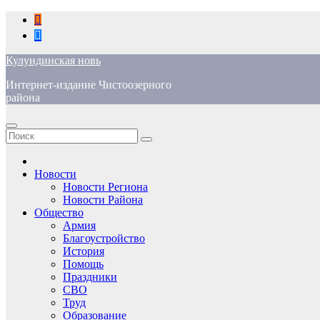
Перейти
к
содержимому
Кулундинская новь
Интернет-издание Чистоозерного
района
Новости
Новости Региона
Новости Района
Общество
Армия
Благоустройство
История
Помощь
Праздники
СВО
Труд
Образование