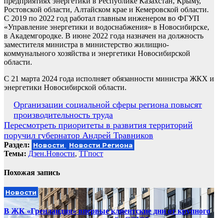
предприятиях энергетики в Республике Казахстан, Крыму,
Ростовской области, Алтайском крае и Кемеровской области.
С 2019 по 2022 год работал главным инженером во ФГУП
«Управление энергетики и водоснабжения» в Новосибирске,
в Академгородке. В июне 2022 года назначен на должность
заместителя министра в министерство жилищно-
коммунального хозяйства и энергетики Новосибирской
области.
С 21 марта 2024 года исполняет обязанности министра ЖКХ и
энергетики Новосибирской области.
Навигация
Организации социальной сферы региона повысят
производительность труда
по
Пересмотреть приоритеты в развития территорий
записям
поручил губернатор Андрей Травников
Раздел:
Новости
Новости Региона
Темы:
Дзен.Новости
,
ТГпост
Похожая запись
Новости
В ЖК «Гренландия» впервые клиентские дни от крупного