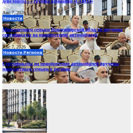
девелопера — группы компаний «СОЮЗ»
Авг 7, 2026
Новости
Многодетным семьям Новосибирской области вручены
сертификаты на приобретение автомобилей
Авг 7, 2026
Новости Региона
Сертификаты на приобретение автомобилей вручены
многодетным семьям в регионе
Авг 7, 2026