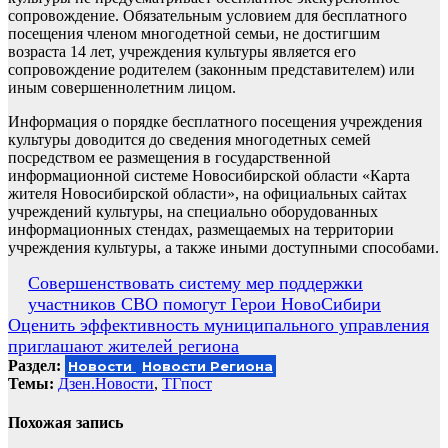
сопровождение. Обязательным условием для бесплатного
посещения членом многодетной семьи, не достигшим
возраста 14 лет, учреждения культуры является его
сопровождение родителем (законным представителем) или
иным совершеннолетним лицом.
Информация о порядке бесплатного посещения учреждения
культуры доводится до сведения многодетных семей
посредством ее размещения в государственной
информационной системе Новосибирской области «Карта
жителя Новосибирской области», на официальных сайтах
учреждений культуры, на специально оборудованных
информационных стендах, размещаемых на территории
учреждения культуры, а также иными доступными способами.
Навигация
Совершенствовать систему мер поддержки
участников СВО помогут Герои НовоСибири
по
Оценить эффективность муниципального управления
записям
приглашают жителей региона
Раздел:
Новости
Новости Региона
Темы:
Дзен.Новости
,
ТГпост
Похожая запись