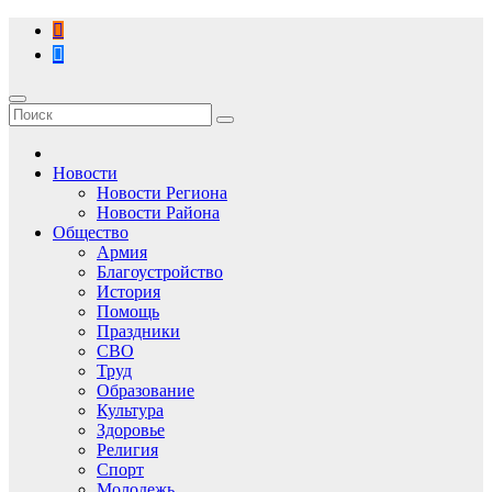
Перейти
к
содержимому
Новости
Новости Региона
Новости Района
Общество
Армия
Благоустройство
История
Помощь
Праздники
СВО
Труд
Образование
Культура
Здоровье
Религия
Спорт
Молодежь