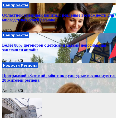
Нацпроекты
Областной семейный капитал: реальные возможности для
многодетных семей региона
Авг 9, 2026
Нацпроекты
Более 80% договоров с детскими садами новосибирцы
заключили онлайн
Авг 6, 2026
Новости Региона
Программой «Земский работник культуры» воспользуются
20 жителей региона
Авг 5, 2026