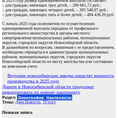
В 2025 году размер единовременной выплаты составляет:
– для граждан, имеющих трех детей, – 296 661,72 руб.;
– для граждан, имеющих четырех детей, – 395 548,97 руб.;
– для граждан, имеющих пять и более детей, – 494 436,20 руб.
С начала 2025 года полномочия по осуществлению
единовременной выплаты переданы от профильного
регионального министерства в органы местного
самоуправления муниципальных районов, муниципальных
округов, городских округов Новосибирской области.
В дальнейшем по вопросам, связанным с ее предоставлением,
необходимо обращаться в администрации муниципальных
районов, муниципальных округов, городских округов
Новосибирской области по месту жительства или состоянию
на земельном учете.
Навигация
Ведущие новосибирские заводы нарастят мощность
производства в 2025 году
по
Дороги в Новосибирской области продолжат
записям
ремонтировать по новому нацпроекту
Раздел:
Демография
Нацпроекты
Темы:
Дзен.Новости
,
ТГпост
Похожая запись