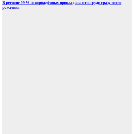
В регионе 99 % новорождённых прикладывают к груди сразу после
рождения