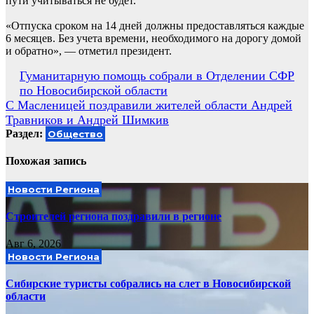
пути учитываться не будет.
«Отпуска сроком на 14 дней должны предоставляться каждые
6 месяцев. Без учета времени, необходимого на дорогу домой
и обратно», — отметил президент.
Навигация
Гуманитарную помощь собрали в Отделении СФР
по Новосибирской области
по
С Масленицей поздравили жителей области Андрей
записям
Травников и Андрей Шимкив
Раздел:
Общество
Похожая запись
Новости Региона
Строителей региона поздравили в регионе
Авг 6, 2026
Новости Региона
Сибирские туристы собрались на слет в Новосибирской
области