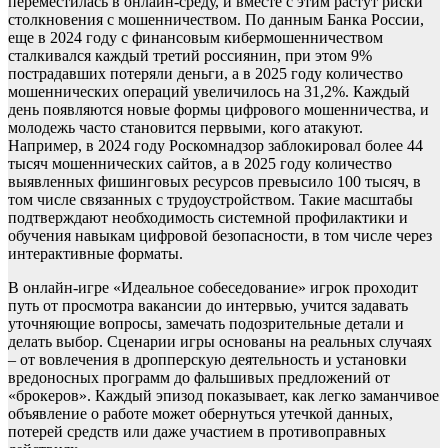
переместилась в онлайн-среду, и вместе с этим растут риски
столкновения с мошенничеством. По данным Банка России,
еще в 2024 году с финансовым кибермошенничеством
сталкивался каждый третий россиянин, при этом 9%
пострадавших потеряли деньги, а в 2025 году количество
мошеннических операций увеличилось на 31,2%. Каждый
день появляются новые формы цифрового мошенничества, и
молодежь часто становится первыми, кого атакуют.
Например, в 2024 году Роскомнадзор заблокировал более 44
тысяч мошеннических сайтов, а в 2025 году количество
выявленных фишинговых ресурсов превысило 100 тысяч, в
том числе связанных с трудоустройством. Такие масштабы
подтверждают необходимость системной профилактики и
обучения навыкам цифровой безопасности, в том числе через
интерактивные форматы.
В онлайн-игре «Идеальное собеседование» игрок проходит
путь от просмотра вакансии до интервью, учится задавать
уточняющие вопросы, замечать подозрительные детали и
делать выбор. Сценарии игры основаны на реальных случаях
– от вовлечения в дропперскую деятельность и установки
вредоносных программ до фальшивых предложений от
«брокеров». Каждый эпизод показывает, как легко заманчивое
объявление о работе может обернуться утечкой данных,
потерей средств или даже участием в противоправных