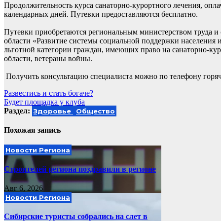
Продолжительность курса санаторно-курортного лечения, оплач
календарных дней. Путевки предоставляются бесплатно.
Путевки приобретаются региональным министерством труда и 
области «Развитие системы социальной поддержки населения и
льготной категории граждан, имеющих право на санаторно-кур
области, ветераны войны.
Получить консультацию специалиста можно по телефону горя
Навигация
Развестись и стать богаче?
Будет площадка у клуба
по
Раздел:
Здоровье
Общество
записям
Похожая запись
Новости Региона
Строителей региона поздравили в регионе
Авг 6, 2026
Новости Региона
Сибирские туристы собрались на слет в