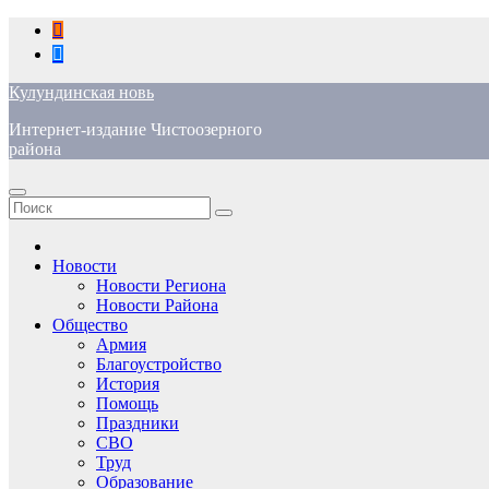
Перейти
к
содержимому
Кулундинская новь
Интернет-издание Чистоозерного
района
Новости
Новости Региона
Новости Района
Общество
Армия
Благоустройство
История
Помощь
Праздники
СВО
Труд
Образование