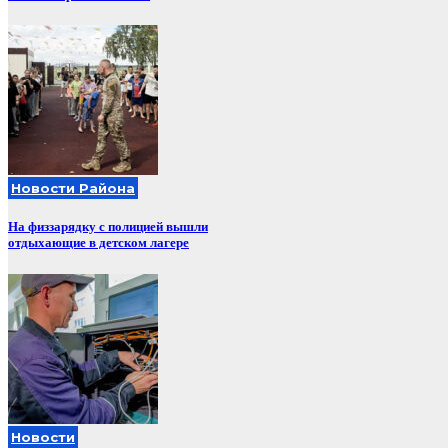
Новости Района
На физзарядку с полицией вышли
отдыхающие в детском лагере
Новости