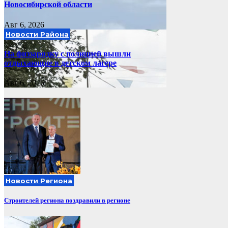
Новосибирской области
Авг 6, 2026
Новости Района
На физзарядку с полицией вышли
отдыхающие в детском лагере
Авг 6, 2026
Новости Региона
Строителей региона поздравили в регионе