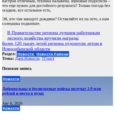
настрой отличный, техника налажена, зерновые подоспели –
что еще нужно для достойного результата? Только погода без
осадков, все остальное есть.
Эй, кто там заведует дождями? Оставляйте их на лето, а нам
солнышка подкиньте.
Навигация
В Правительстве региона лучшим работникам
лесного хозяйства вручили награды
по
Более 120 тысяч детей региона отдохнули летом в
записям
Новосибирской области
Раздел:
Новости
Новости Района
Темы:
Дзен.Новости
,
ТГпост
Похожая запись
Новости
Добровольцы в беспилотные войска получат 2,9 млн
рублей и места в вузах
Авг 6, 2026
Новости