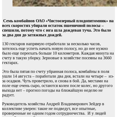
Семь комбайнов ОАО «Чистоозерный плодопитомник» на
всех скоростях убирали остаток пшеничной полосы –
спешили, потому что с юга шла дождевая туча. Это было
за два дня до затяжных дождей.
130 гектаров напрямую отработали за несколько часов,
хотелось еще успеть начать новую полосу, но до нее нужно
было еще переехать больше 10 километров. Каждая минута на
счету в такую уборку. Зерновые в хозяйстве посеяны на 3660
гектарах.
Это была пятая по счету убранная полоса, комбайны в поля
ушли 14 августа – поработали два дня, встали на четыре – из-
за осадков. Чуть проветрило, и снова в бой. Да, местами на
поле еще очень сыро, остаются колеи после колес, но другого
выхода нет – прогноз погоды на ближайшую неделю не
радует.
Руководитель хозяйства Андрей Владимирович Зейдер в
коллективе уверен: такие не подведут, все опытные,
проверенные не одним годом сотрудничества. И у людей