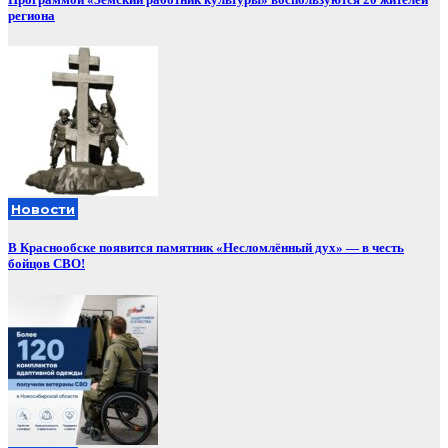
региона
Новости
В Краснообске появится памятник «Несломлённый дух» — в честь
бойцов СВО!