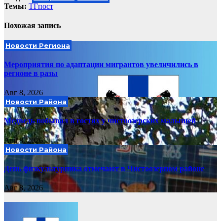
Темы:
ТГпост
Похожая запись
Новости Региона
Мероприятия по адаптации мигрантов увеличились в
регионе в разы
Авг 8, 2026
Новости Района
Медведь побывал в гостях у чистоозерских малышей
Авг 8, 2026
Новости Района
День физкультурника отмечают в Чистоозерном районе
Авг 8, 2026