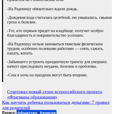
-На Радоницу обязательно ждали дождь.
-Дождевая вода считалась целебной, ею умывались, смывая
грехи и болезни.
-Тот, кто первым придет на кладбище, получит особую
благодарность и покровительство усопших.
-На Радоницу нельзя заниматься тяжелым физическим
трудом, особенно полевыми работами — сеять, сажать,
пахать, копать.
-Забывшего устроить праздничную трапезу для умерших
начнут преследовать неудачи, болезни и проблемы.
-Сны в ночь на праздник могут быть вещими.
Навигация
Стартовал новый сезон всероссийского проекта
«Флагманы образования»
по
Как научить ребенка пользоваться деньгами: 7 правил
записям
для родителей
Раздел:
Общество
Религия