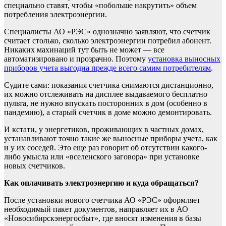
специально ставят, чтобы «побольше накрутить» объем
потребления электроэнергии.
Специалисты АО «РЭС» однозначно заявляют, что счетчик
считает столько, сколько электроэнергии потребил абонент.
Никаких махинаций тут быть не может — все
автоматизировано и прозрачно. Поэтому
установка выносных
приборов учета выгодна прежде всего самим потребителям
.
Судите сами: показания счетчика снимаются дистанционно,
их можно отслеживать на дисплее выдаваемого бесплатно
пульта, не нужно впускать посторонних в дом (особенно в
пандемию), а старый счетчик в доме можно демонтировать.
И кстати, у энергетиков, проживающих в частных домах,
устанавливают точно такие же выносные приборы учета, как
и у их соседей. Это еще раз говорит об отсутствии какого-
либо умысла или «вселенского заговора» при установке
новых счетчиков.
Как оплачивать электроэнергию и куда обращаться?
После установки нового счетчика АО «РЭС» оформляет
необходимый пакет документов, направляет их в АО
«Новосибирскэнергосбыт», где вносят изменения в базы