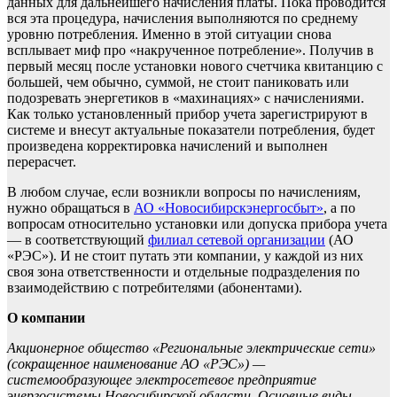
данных для дальнейшего начисления платы. Пока проводится
вся эта процедура, начисления выполняются по среднему
уровню потребления. Именно в этой ситуации снова
всплывает миф про «накрученное потребление». Получив в
первый месяц после установки нового счетчика квитанцию с
большей, чем обычно, суммой, не стоит паниковать или
подозревать энергетиков в «махинациях» с начислениями.
Как только установленный прибор учета зарегистрируют в
системе и внесут актуальные показатели потребления, будет
произведена корректировка начислений и выполнен
перерасчет.
В любом случае, если возникли вопросы по начислениям,
нужно обращаться в
АО «Новосибирскэнергосбыт»
, а по
вопросам относительно установки или допуска прибора учета
— в соответствующий
филиал сетевой организации
(АО
«РЭС»). И не стоит путать эти компании, у каждой из них
своя зона ответственности и отдельные подразделения по
взаимодействию с потребителями (абонентами).
О компании
Акционерное общество «Региональные электрические сети»
(сокращенное наименование АО «РЭС») —
системообразующее электросетевое предприятие
энергосистемы Новосибирской области. Основные виды