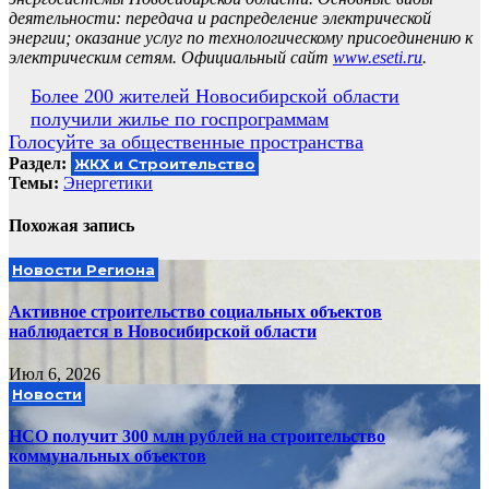
деятельности: передача и распределение электрической
энергии; оказание услуг по технологическому присоединению к
электрическим сетям. Официальный сайт
www.eseti.ru
.
Навигация
Более 200 жителей Новосибирской области
получили жилье по госпрограммам
по
Голосуйте за общественные пространства
записям
Раздел:
ЖКХ и Строительство
Темы:
Энергетики
Похожая запись
Новости Региона
Активное строительство социальных объектов
наблюдается в Новосибирской области
Июл 6, 2026
Новости
НСО получит 300 млн рублей на строительство
коммунальных объектов