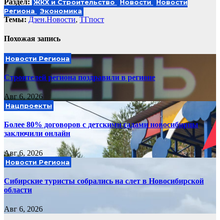
Раздел:
ЖКХ и Строительство
Новости
Новости
Региона
Экономика
Темы:
Дзен.Новости
,
ТГпост
Похожая запись
Новости Региона
Строителей региона поздравили в регионе
Авг 6, 2026
Нацпроекты
Более 80% договоров с детскими садами новосибирцы
заключили онлайн
Авг 6, 2026
Новости Региона
Сибирские туристы собрались на слет в Новосибирской
области
Авг 6, 2026