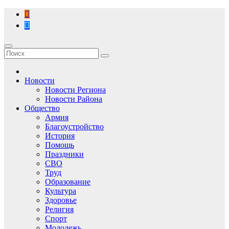
Перейти
к
содержимому
Новости
Новости Региона
Новости Района
Общество
Армия
Благоустройство
История
Помощь
Праздники
СВО
Труд
Образование
Культура
Здоровье
Религия
Спорт
Молодежь