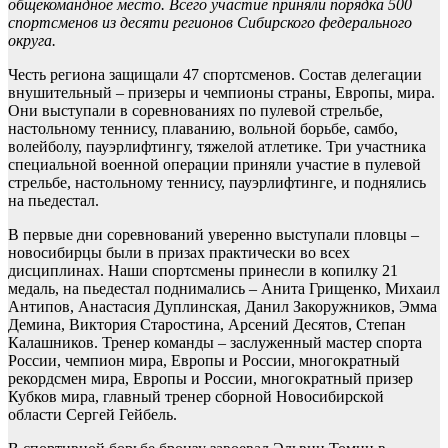
общекомандное место. Всего участие приняли порядка 500
спортсменов из десяти регионов Сибирского федерального
округа.
Честь региона защищали 47 спортсменов. Состав делегации
внушительный – призеры и чемпионы страны, Европы, мира.
Они выступали в соревнованиях по пулевой стрельбе,
настольному теннису, плаванию, вольной борьбе, самбо,
волейболу, пауэрлифтингу, тяжелой атлетике. Три участника
специальной военной операции приняли участие в пулевой
стрельбе, настольному теннису, пауэрлифтинге, и поднялись
на пьедестал.
В первые дни соревнований уверенно выступали пловцы –
новосибирцы были в призах практически во всех
дисциплинах. Наши спортсмены принесли в копилку 21
медаль, на пьедестал поднимались – Анита Грищенко, Михаил
Антипов, Анастасия Дуплинская, Данил Закоружников, Эмма
Демина, Виктория Старостина, Арсений Десятов, Степан
Калашников. Тренер команды – заслуженный мастер спорта
России, чемпион мира, Европы и России, многократный
рекордсмен мира, Европы и России, многократный призер
Кубков мира, главный тренер сборной Новосибирской
области Сергей Гейбель.