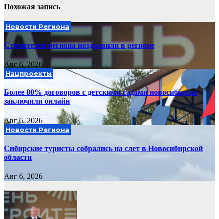
Похожая запись
Новости Региона
Строителей региона поздравили в регионе
Авг 6, 2026
Нацпроекты
Более 80% договоров с детскими садами новосибирцы
заключили онлайн
Авг 6, 2026
Новости Региона
Сибирские туристы собрались на слет в Новосибирской
области
Авг 6, 2026