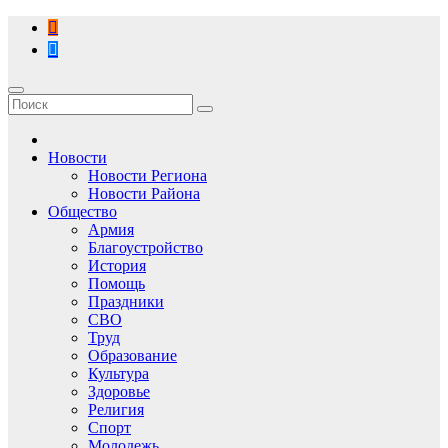
Перейти
к
содержимому
Новости
Новости Региона
Новости Района
Общество
Армия
Благоустройство
История
Помощь
Праздники
СВО
Труд
Образование
Культура
Здоровье
Религия
Спорт
Молодежь