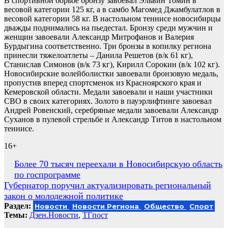
В спортивной борьбе бронзу завоевал Эльвин Томин в
весовой категории 125 кг, а в самбо Магомед Джамбулатлов в
весовой категории 58 кг. В настольном теннисе новосибирцы
дважды поднимались на пьедестал. Бронзу среди мужчин и
женщин завоевали Александр Митрофанов и Валерия
Бурдыгина соответственно. Три бронзы в копилку региона
принесли тяжелоатлеты – Данила Решетов (в/к 61 кг),
Станислав Симонов (в/к 73 кг), Кирилл Сорокин (в/к 102 кг).
Новосибирские волейболистки завоевали бронзовую медаль,
пропустив вперед спортсменок из Красноярского края и
Кемеровской области. Медали завоевали и наши участники
СВО в своих категориях. Золото в пауэрлифтинге завоевал
Андрей Ровенский, серебряные медали завоевали Александр
Суханов в пулевой стрельбе и Александр Титов в настольном
теннисе.
16+
Навигация
Более 70 тысяч переехали в Новосибирскую область
по госпрограмме
по
Губернатор поручил актуализировать региональный
записям
закон о молодежной политике
Раздел:
Новости
Новости Региона
Общество
Спорт
Темы:
Дзен.Новости
,
ТГпост