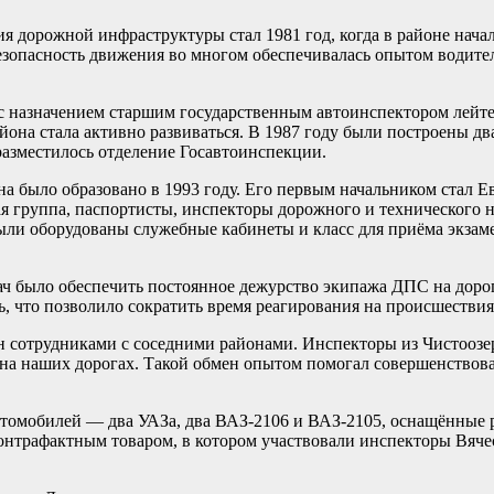
 дорожной инфраструктуры стал 1981 год, когда в районе начал
безопасность движения во многом обеспечивалась опытом водит
а с назначением старшим государственным автоинспектором лей
она стала активно развиваться. В 1987 году были построены д
азместилось отделение Госавтоинспекции.
а было образовано в 1993 году. Его первым начальником стал 
я группа, паспортисты, инспекторы дорожного и технического н
ли оборудованы служебные кабинеты и класс для приёма экзам
ач было обеспечить постоянное дежурство экипажа ДПС на дорог
ь, что позволило сократить время реагирования на происшествия
ен сотрудниками с соседними районами. Инспекторы из Чистооз
ли на наших дорогах. Такой обмен опытом помогал совершенство
втомобилей — два УАЗа, два ВАЗ-2106 и ВАЗ-2105, оснащённые
онтрафактным товаром, в котором участвовали инспекторы Вяч