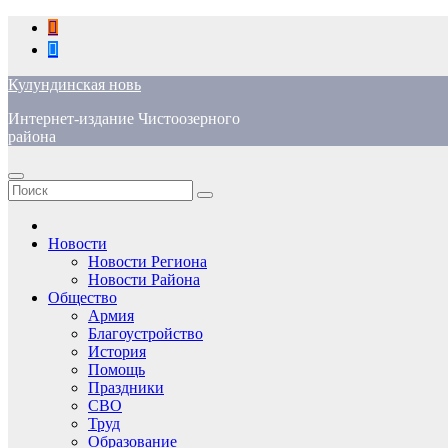
Перейти
к
содержимому
Кулундинская новь
Интернет-издание Чистоозерного
района
Новости
Новости Региона
Новости Района
Общество
Армия
Благоустройство
История
Помощь
Праздники
СВО
Труд
Образование