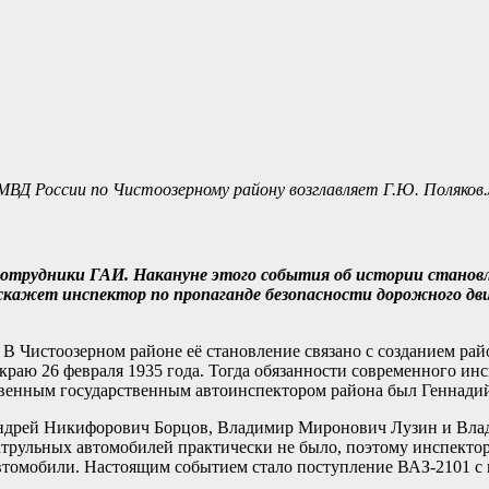
ВД России по Чистоозерному району возглавляет Г.Ю. Поляков
сотрудники ГАИ. Накануне этого события об истории станов
сскажет инспектор по пропаганде безопасности дорожного д
 В Чистоозерном районе её становление связано с созданием ра
раю 26 февраля 1935 года. Тогда обязанности современного ин
твенным государственным автоинспектором района был Геннади
 Андрей Никифорович Борцов, Владимир Миронович Лузин и Вл
атрульных автомобилей практически не было, поэтому инспекто
втомобили. Настоящим событием стало поступление ВАЗ-2101 с