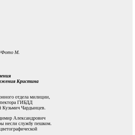
./Фото М.
ления
вижения Кристина
йонного отдела милиции,
спектора ГИБДД
й Кузьмич Чардынцев.
адимир Александрович
ры несли службу пешком.
 цветографической