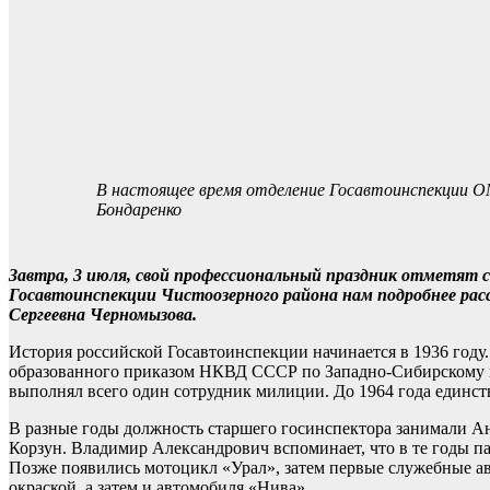
В настоящее время отделение Госавтоинспекции ОМ
Бондаренко
Завтра, 3 июля, свой профессиональный праздник отметят 
Госавтоинспекции Чистоозерного района нам подробнее ра
Сергеевна Черномызова.
История российской Госавтоинспекции начинается в 1936 году.
образованного приказом НКВД СССР по Западно-Сибирскому к
выполнял всего один сотрудник милиции. До 1964 года единс
В разные годы должность старшего госинспектора занимали
Корзун. Владимир Александрович вспоминает, что в те годы п
Позже появились мотоцикл «Урал», затем первые служебные а
окраской, а затем и автомобиля «Нива».