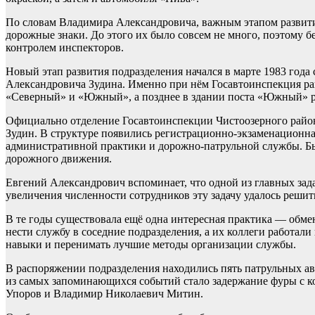
По словам Владимира Александровича, важным этапом развития
дорожные знаки. До этого их было совсем не много, поэтому 
контролем инспекторов.
Новый этап развития подразделения начался в марте 1983 год
Александровича Зудина. Именно при нём Госавтоинспекция рай
«Северный» и «Южный», а позднее в здании поста «Южный» р
Официально отделение Госавтоинспекции Чистоозерного район
Зудин. В структуре появились регистрационно-экзаменационна
административной практики и дорожно-патрульной службы. Бы
дорожного движения.
Евгений Александрович вспоминает, что одной из главных зад
увеличения численности сотрудников эту задачу удалось решит
В те годы существовала ещё одна интересная практика — обм
нести службу в соседние подразделения, а их коллеги работа
навыки и перенимать лучшие методы организации службы.
В распоряжении подразделения находились пять патрульных а
из самых запоминающихся событий стало задержание фуры с к
Упоров и Владимир Николаевич Митин.