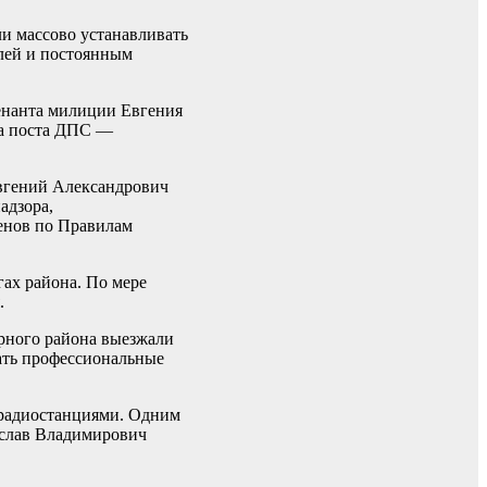
и массово устанавливать
елей и постоянным
тенанта милиции Евгения
ва поста ДПС —
Евгений Александрович
адзора,
енов по Правилам
ах района. По мере
.
ерного района выезжали
вать профессиональные
 радиостанциями. Одним
еслав Владимирович