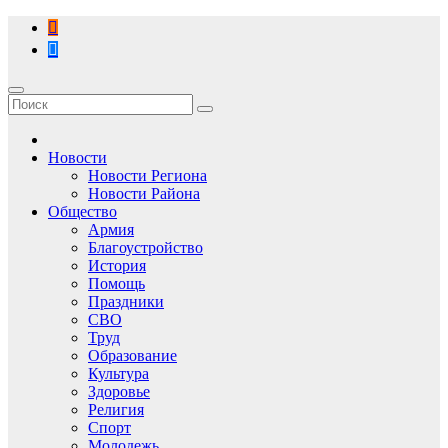
Перейти
к
содержимому
Новости
Новости Региона
Новости Района
Общество
Армия
Благоустройство
История
Помощь
Праздники
СВО
Труд
Образование
Культура
Здоровье
Религия
Спорт
Молодежь