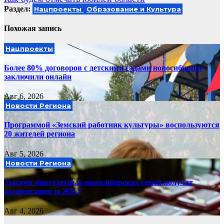
по
Раздел:
Нацпроекты
Образование и Культура
записям
Похожая запись
Нацпроекты
Более 80% договоров с детскими садами новосибирцы
заключили онлайн
Авг 6, 2026
Новости Региона
Программой «Земский работник культуры» воспользуются
20 жителей региона
Авг 5, 2026
Новости Региона
Тысячи многодетных новосибирских семей получат
компенсации за ЖКУ
Авг 4, 2026