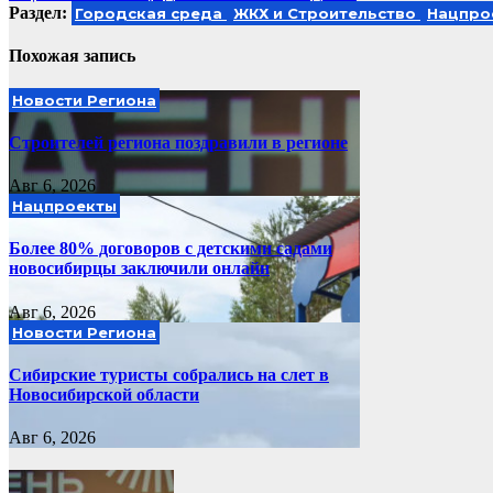
по
Раздел:
Городская среда
ЖКХ и Строительство
Нацпро
записям
Похожая запись
Новости Региона
Строителей региона поздравили в регионе
Авг 6, 2026
Нацпроекты
Более 80% договоров с детскими садами
новосибирцы заключили онлайн
Авг 6, 2026
Новости Региона
Сибирские туристы собрались на слет в
Новосибирской области
Авг 6, 2026