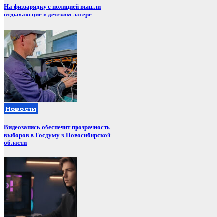
На физзарядку с полицией вышли
отдыхающие в детском лагере
Новости
Видеозапись обеспечит прозрачность
выборов в Госдуму в Новосибирской
области