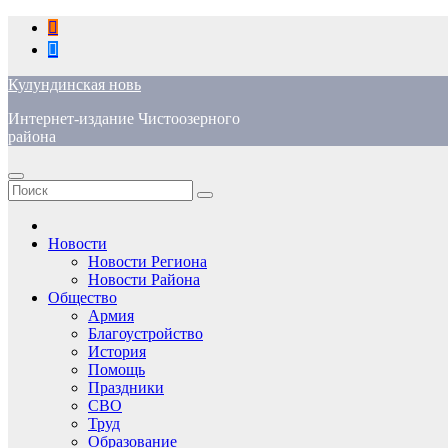
Перейти
к
содержимому
Кулундинская новь
Интернет-издание Чистоозерного
района
Новости
Новости Региона
Новости Района
Общество
Армия
Благоустройство
История
Помощь
Праздники
СВО
Труд
Образование