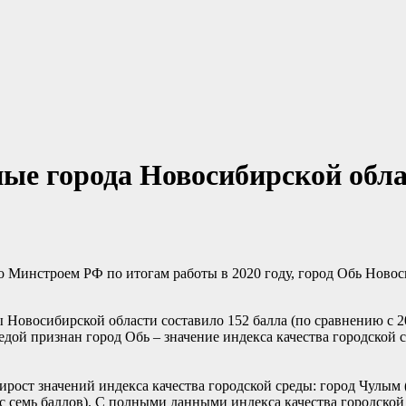
ые города Новосибирской обл
о Минстроем РФ по итогам работы в 2020 году, город Обь Ново
ды Новосибирской области составило 152 балла (по сравнению с 
едой признан город Обь – значение индекса качества городской 
рост значений индекса качества городской среды: город Чулым (
юс семь баллов). С полными данными индекса качества городско