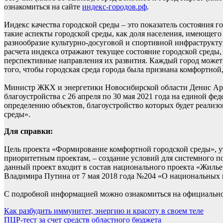
ознакомиться на сайте
индекс-городов.рф
.
Индекс качества городской среды – это показатель состояния 
такие аспекты городской среды, как доля населения, имеющего
разнообразие культурно-досуговой и спортивной инфраструкту
расчета индекса отражают текущее состояние городской среды,
перспективные направления их развития. Каждый город может п
того, чтобы городская среда города была признана комфортной
Министр ЖКХ и энергетики Новосибирской области Денис Арх
благоустройства с 26 апреля по 30 мая 2021 года на единой ф
определению объектов, благоустройство которых будет реализ
среды».
Для справки:
Цель проекта «Формирование комфортной городской среды», у
приоритетным проектам, – создание условий для системного по
данный проект входит в состав национального проекта «Жилье 
Владимира Путина от 7 мая 2018 года №204 «О национальных ц
С подробной информацией можно ознакомиться на официальн
Навигация
Как разбудить иммунитет, энергию и красоту в своем теле
ПЦР-тест за счет средств областного бюджета