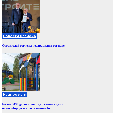
Новости Региона
Строителей региона поздравили в регионе
Нацпроекты
Более 80% договоров с детскими садами
новосибирцы заключили онлайн