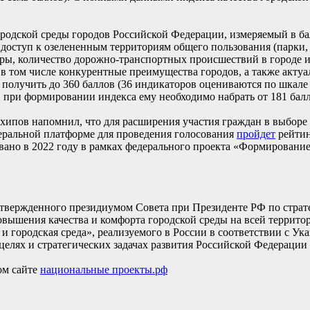
городской среды городов Российской Федерации, измеряемый в б
 доступ к озелененным территориям общего пользования (парки, 
ры, количество дорожно-транспортных происшествий в городе и 
 в том числе конкурентные преимущества городов, а также акту
олучить до 360 баллов (36 индикаторов оцениваются по шкале о
, при формировании индекса ему необходимо набрать от 181 балл
ипов напомнил, что для расширения участия граждан в выборе
едеральной платформе для проведения голосования
пройдет
рейтин
овано в 2022 году в рамках федерального проекта «Формировани
твержденного президиумом Совета при Президенте РФ по страт
вышения качества и комфорта городской среды на всей территор
и городская среда», реализуемого в России в соответствии с Ук
елях и стратегических задачах развития Российской Федерации н
ом сайте
национальные проекты.рф