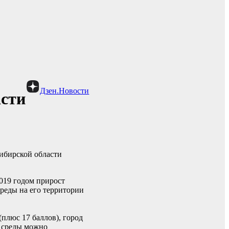
Дзен.Новости
асти
сибирской области
2019 годом прирост
среды на его территории
плюс 17 баллов), город
й среды можно