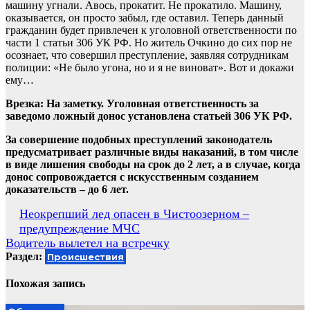
машину угнали. Авось, прокатит. Не прокатило. Машину,
оказывается, он просто забыл, где оставил. Теперь данный
гражданин будет привлечен к уголовной ответственности по
части 1 статьи 306 УК РФ. Но житель Очкино до сих пор не
осознает, что совершил преступление, заявляя сотрудникам
полиции: «Не было угона, но и я не виноват». Вот и докажи
ему…
Врезка: На заметку. Уголовная ответственность за
заведомо ложный донос установлена статьей 306 УК РФ.
За совершение подобных преступлений законодатель
предусматривает различные виды наказаний, в том числе
в виде лишения свободы на срок до 2 лет, а в случае, когда
донос сопровождается с искусственным созданием
доказательств – до 6 лет.
Навигация
Неокрепший лед опасен в Чистоозерном –
предупреждение МЧС
по
Водитель вылетел на встречку
записям
Раздел:
Происшествия
Похожая запись