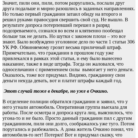
Значит, пили они, пили, потом разругались, послали друг
друга подальше и мирно разошлись в заданных направлениях.
Но только первый гражданин затаил обиду на второго и
решил руками правосудия свершить свой суд. Не вышло. В
результате допроса потерпевший перешел в разряд
подозреваемого, сознался во всем и клятвенно пообещал
больше так не делать. Но шутки с законом плохи – это все
знают. Было возбуждено уголовное дело по части 1 статьи 306
УК РФ. Обвиняемому грозит весьма приличный штраф.
Примечательно, что гражданин в прошлом году уже
привлекался в рамках этой статьи, и ему было вынесено
наказание, также в виде штрафа. Тогда он жаловался, что
односельчанин с применением силы вымогает у него деньги.
Оказалось, тоже все придумал. Видимо, гражданину свои
деньги некуда девать, вот и платит штрафы каждый год.
Этот случай тоже в декабре, но уже в Очкино.
В отделение полиции обратился гражданин и заявил, что у
него угнали автомобиль. Оперативная группа выехала для
работы. После осмотра и допроса круга лиц, выяснилось, что
угона-то и не было. Просто данный гражданин пил с другим
гражданином, пили они долго, соображалось уже туго. Потом
поругались и разбежались. А дома житель Очкино понял, что
автомобиля-то нет! Потерял! Вот и придумал сказку, что