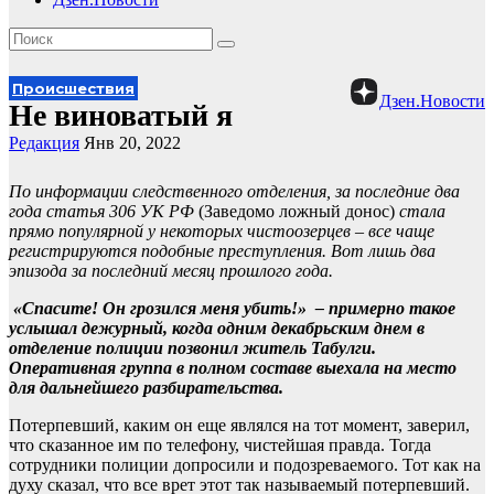
Происшествия
Дзен.Новости
Не виноватый я
Редакция
Янв 20, 2022
По информации следственного отделения, за последние два
года статья 306 УК РФ
(Заведомо ложный донос)
стала
прямо популярной у некоторых чистоозерцев – все чаще
регистрируются подобные преступления. Вот лишь два
эпизода за последний месяц прошлого года.
«Спасите! Он грозился меня убить!» – примерно такое
услышал дежурный, когда одним декабрьским днем в
отделение полиции позвонил житель Табулги.
Оперативная группа в полном составе выехала на место
для дальнейшего разбирательства.
Потерпевший, каким он еще являлся на тот момент, заверил,
что сказанное им по телефону, чистейшая правда. Тогда
сотрудники полиции допросили и подозреваемого. Тот как на
духу сказал, что все врет этот так называемый потерпевший.